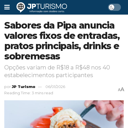
Sabores da Pipa anuncia
valores fixos de entradas,
pratos principais, drinks e
sobremesas
Opções variam de R$18 a R$48 nos 40
estabelecimentos participantes
por
JP Turismo
06/01/2026
A
A
Reading Time: 3 mins read