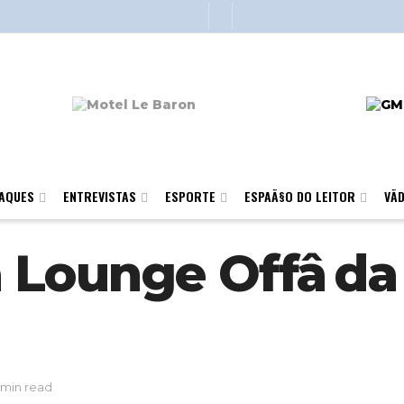
AQUES
ENTREVISTAS
ESPORTE
ESPAÃ§O DO LEITOR
VÃ­
a Lounge Offâ da
 min read