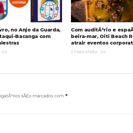
ivro, no Anjo da Guarda,
Com auditÃ³rio e espa
 Itaqui-Bacanga com
beira-mar, Oiti Beach 
lestras
atrair eventos corpora
0
7 DIAS ATRÃ¡S
0
*
igatÃ³rios sÃ£o marcados com