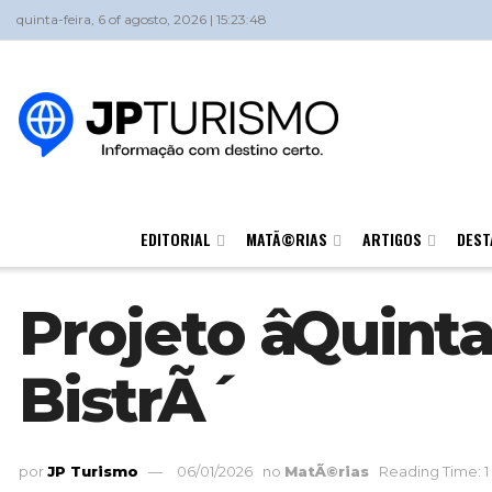
quinta-feira, 6 of agosto, 2026 | 15:23:48
EDITORIAL
MATÃ©RIAS
ARTIGOS
DEST
Projeto âQuint
BistrÃ´
por
JP Turismo
06/01/2026
no
MatÃ©rias
Reading Time: 1