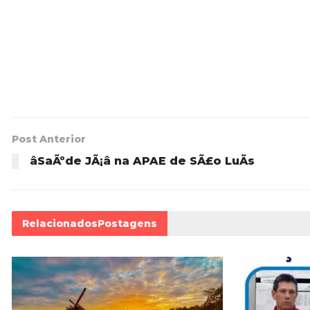
Post Anterior
âSaÃºde JÃ¡â na APAE de SÃ£o LuÃ­s
Relacionados
Postagens