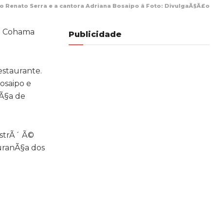
co Renato Serra e a cantora Adriana Bosaipo â Foto: DivulgaÃ§Ã£o
na Cohama
Publicidade
estaurante.
osaipo e
nÃ§a de
istrÃ´ Ã©
guranÃ§a dos