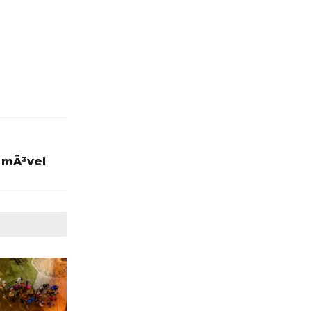
a mÃ³vel