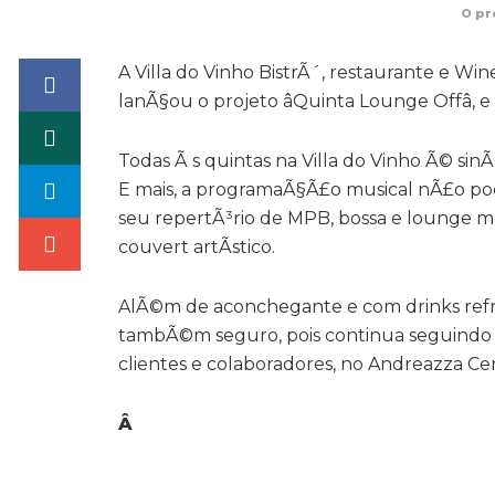
O pr
A Villa do Vinho BistrÃ´, restaurante e 
lanÃ§ou o projeto âQuinta Lounge Offâ, 
Todas Ã s quintas na Villa do Vinho Ã© s
E mais, a programaÃ§Ã£o musical nÃ£o pod
seu repertÃ³rio de MPB, bossa e lounge 
couvert artÃ­stico.
AlÃ©m de aconchegante e com drinks refres
tambÃ©m seguro, pois continua seguindo to
clientes e colaboradores, no Andreazza Ce
Â