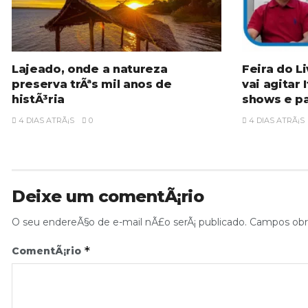
Lajeado, onde a natureza
Feira do L
preserva trÃªs mil anos de
vai agitar
histÃ³ria
shows e pa
4 DIAS ATRÃ¡S
0
4 DIAS ATRÃ¡S
Deixe um comentÃ¡rio
O seu endereÃ§o de e-mail nÃ£o serÃ¡ publicado.
Campos obr
*
ComentÃ¡rio