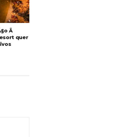
Ã§o Ã
Resort quer
tivos