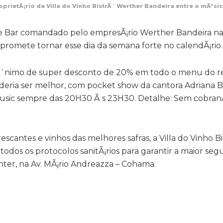
oprietÃ¡rio da Villa do Vinho BistrÃ´ Werther Bandeira entre o mÃºsi
Wine Bar comandado pelo empresÃ¡rio Werther Bandeira 
e promete tornar esse dia da semana forte no calendÃ¡rio.
inÃ´nimo de super desconto de 20% em todo o menu do r
eria ser melhor, com pocket show da cantora Adriana B
music sempre das 20H30 Ã s 23H30. Detalhe: Sem cobra
cantes e vinhos das melhores safras, a Villa do Vinho B
dos os protocolos sanitÃ¡rios para garantir a maior se
nter, na Av. MÃ¡rio Andreazza – Cohama.