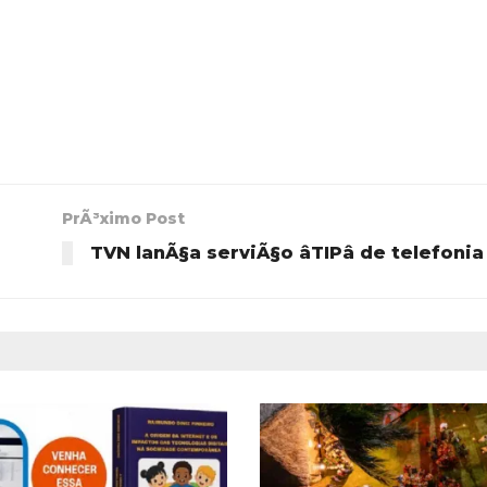
PrÃ³ximo Post
TVN lanÃ§a serviÃ§o âTIPâ de telefoni