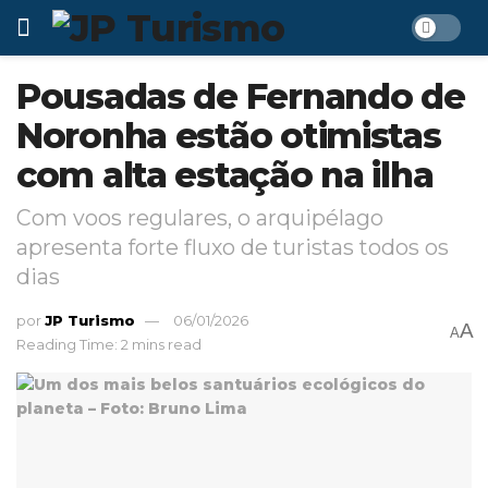
Pousadas de Fernando de
Noronha estão otimistas
com alta estação na ilha
Com voos regulares, o arquipélago
apresenta forte fluxo de turistas todos os
dias
por
JP Turismo
06/01/2026
A
A
Reading Time: 2 mins read