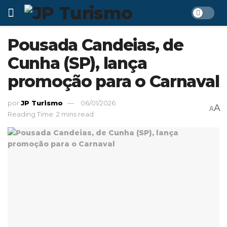
Pousada Candeias, de
Cunha (SP), lança
promoção para o Carnaval
por
JP Turismo
06/01/2026
A
A
Reading Time: 2 mins read