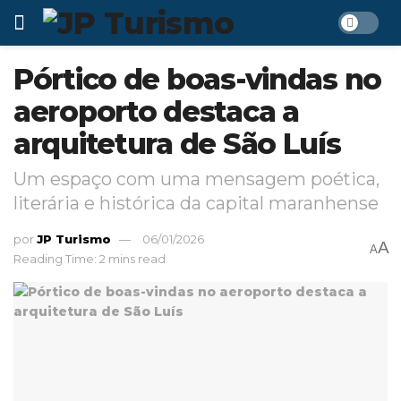
Pórtico de boas-vindas no
aeroporto destaca a
arquitetura de São Luís
Um espaço com uma mensagem poética,
literária e histórica da capital maranhense
por
JP Turismo
06/01/2026
A
A
Reading Time: 2 mins read