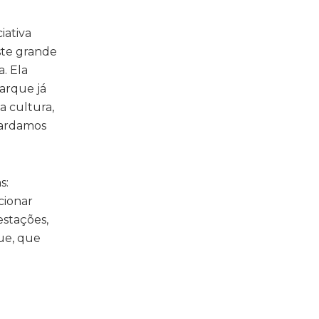
iativa
ste grande
. Ela
Parque já
a cultura,
guardamos
s:
cionar
estações,
ue, que