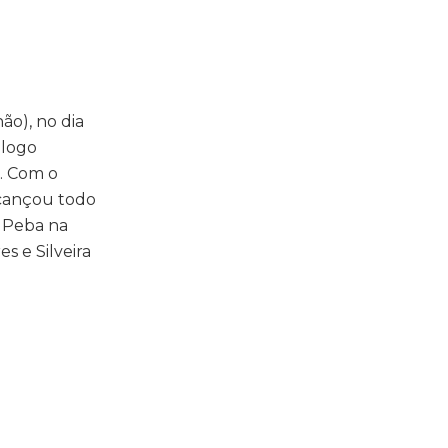
ão), no dia
 logo
a. Com o
lcançou todo
: Peba na
s e Silveira