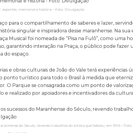
, esportes, memorial e história – Foto: Divulgação
ço para o compartilhamento de saberes e lazer, servin
 história singular e inspiradora desse maranhense. Na sua 
a Praça Musical foi nomeada de “Pisa na Fulô”, como uma
o, garantindo interação na Praça, o público pode fazer 
a do espaço.
as e obras culturais de João do Vale terá experiências ú
ponto turístico para todo o Brasil à medida que eterniz
or. O Parque se consagrada como um ponto de valorizaç
do e realizado por apoiadores e incentivadores da cultura
ranhense do Século, revendo trabalhos do artista que faleceu, em 1996 – Foto: