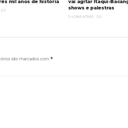
rês mil anos de história
vai agitar Itaqui-Baca
shows e palestras
0
4 DIAS ATRÁS
0
*
tórios são marcados com