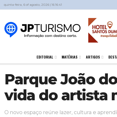
quinta-feira, 6 of agosto, 2026 | 16:16:41
EDITORIAL
MATÉRIAS
ARTIGOS
DEST
Parque João do
vida do artist
O novo espaço reúne lazer, cultura e apre