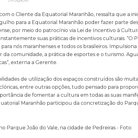
Divulgação
m o Cliente da Equatorial Maranhão, ressalta que a inic
rgulho para a Equatorial Maranhão poder fazer parte de
se, por meio do patrocínio via Lei de Incentivo à Cultura
onstantemente suas práticas de incentivos culturais. “O 
para nós maranhenses e todos os brasileiros. Impulsiona 
star da comunidade, a prática de esportes e o turismo. A
cas”, externa a Gerente.
lidades de utilização dos espaços construídos são muita
clóricas, entre outras opções, tudo pensado para propor
mportância de fomentar a cultura em todas as suas manif
Equatorial Maranhão participou da concretização do Parq