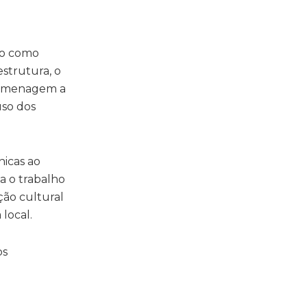
do como
estrutura, o
 homenagem a
uso dos
nicas ao
a o trabalho
ão cultural
 local.