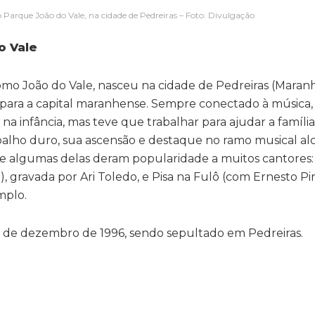
o Parque João do Vale, na cidade de Pedreiras – Foto: Divulgação
o Vale
como João do Vale, nasceu na cidade de Pedreiras (Maranh
 para a capital maranhense. Sempre conectado à música,
 na infância, mas teve que trabalhar para ajudar a famíli
abalho duro, sua ascensão e destaque no ramo musical a
 e algumas delas deram popularidade a muitos cantores
, gravada por Ari Toledo, e Pisa na Fulô (com Ernesto Pire
mplo.
6 de dezembro de 1996, sendo sepultado em Pedreiras.