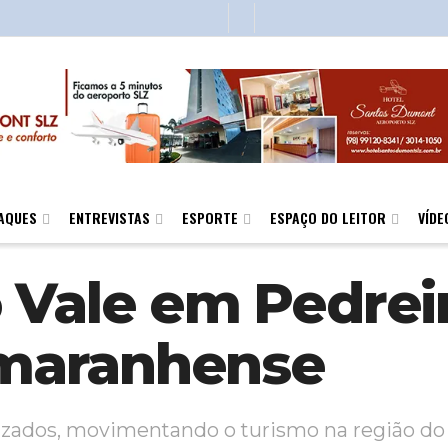
AQUES
ENTREVISTAS
ESPORTE
ESPAÇO DO LEITOR
VÍDE
 Vale em Pedreir
a maranhense
ndizados, movimentando o turismo na região 