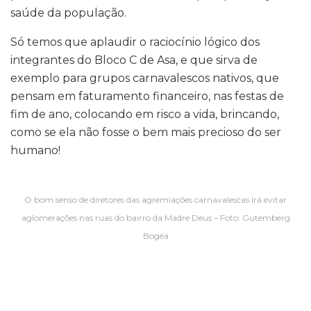
saúde da população.
Só temos que aplaudir o raciocínio lógico dos
integrantes do Bloco C de Asa, e que sirva de
exemplo para grupos carnavalescos nativos, que
pensam em faturamento financeiro, nas festas de
fim de ano, colocando em risco a vida, brincando,
como se ela não fosse o bem mais precioso do ser
humano!
O bom senso de diretores das agremiações carnavalescas irá evitar
aglomerações nas ruas do bairro da Madre Deus – Foto: Gutemberg
Bogéa