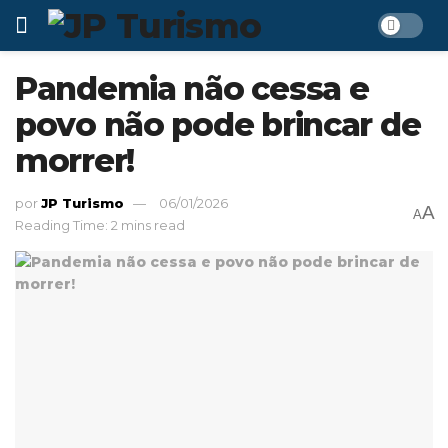
Pandemia não cessa e
povo não pode brincar de
morrer!
por
JP Turismo
06/01/2026
A
A
Reading Time: 2 mins read