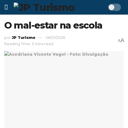
O mal-estar na escola
por
JP Turismo
06/01/2026
A
A
Reading Time: 3 mins read