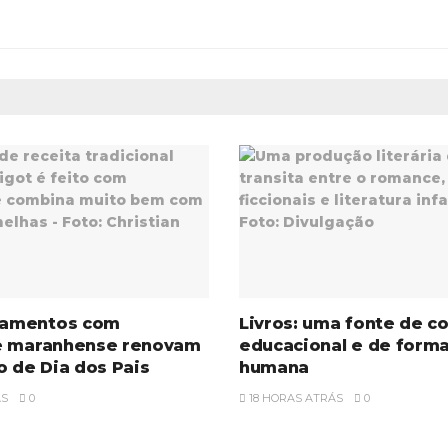
amentos com
Livros: uma fonte de c
e maranhense renovam
educacional e de form
o de Dia dos Pais
humana
ÁS
0
18 HORAS ATRÁS
0