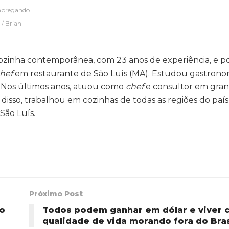
empregando
 / Brian
ozinha contemporânea, com 23 anos de experiência, e p
hef
em restaurante de São Luís (MA). Estudou gastron
). Nos últimos anos, atuou como
chef
e consultor em gra
disso, trabalhou em cozinhas de todas as regiões do paí
São Luís.
Próximo Post
no
Todos podem ganhar em dólar e viver 
qualidade de vida morando fora do Bras