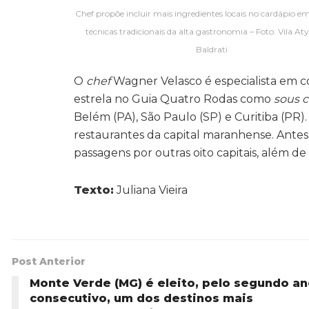
Chef propõe incluir mais ingredientes locais no cardápio 
técnicas tradicionais da alta gastronomia – Foto: Vila Aty
Baldrati
O
chef
Wagner Velasco é especialista em c
estrela no Guia Quatro Rodas como
sous
c
Belém (PA), São Paulo (SP) e Curitiba (PR
restaurantes da capital maranhense. Antes 
passagens por outras oito capitais, além de 
Texto:
Juliana Vieira
Post Anterior
Monte Verde (MG) é eleito, pelo segundo a
consecutivo, um dos destinos mais