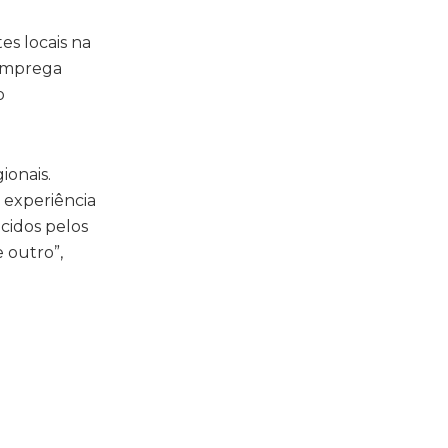
es locais na
 emprega
o
ionais.
 experiência
ecidos pelos
 outro”,