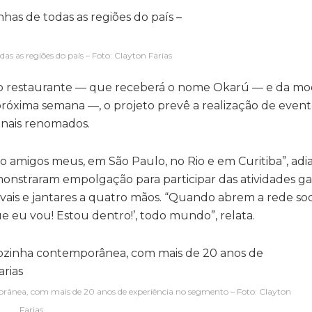
s as regiões do país – Foto: Clayton Farias
lo restaurante — que receberá o nome Okarú — e da m
a próxima semana —, o projeto prevê a realização de even
onais renomados.
ão amigos meus, em São Paulo, no Rio e em Curitiba”, adi
monstraram empolgação para participar das atividades g
vais e jantares a quatro mãos. “Quando abrem a rede soci
ue eu vou! Estou dentro!’, todo mundo”, relata.
porânea, com mais de 20 anos de experiência no segmento – Foto: Clayton
Farias