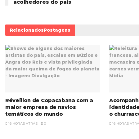
acolhedores do país
Relacionados
Postagens
Réveillon de Copacabana com a
Acompanh
maior empresa de navios
identidad
temáticos do mundo
o churrasc
16 HORAS ATRÁS
0
16 HORAS ATR