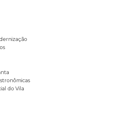
odernização
tos
anta
astronômicas
al do Vila