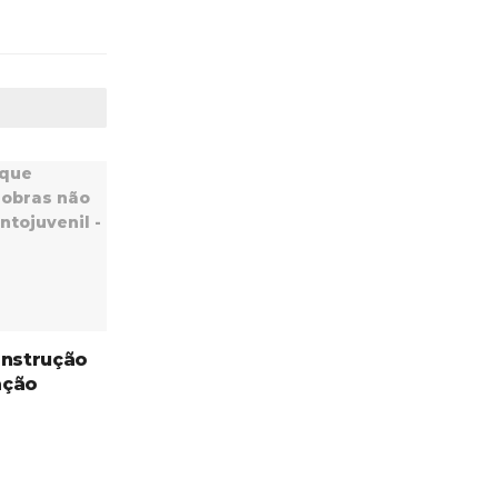
onstrução
ação