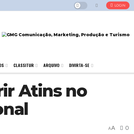
LOGIN
OS
CLASSITUR
ARQUIVO
DIVIRTA-SE
ir Atins no
onal
A
0
A