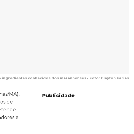
 ingredientes conhecidos dos maranhenses - Foto: Clayton Farias
nhas/MA),
Publicidade
nos de
retende
adores e