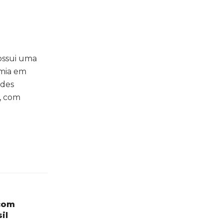
ossui uma
omia em
ndes
s, com
com
il