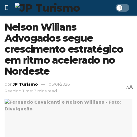
Nelson Wilians
Advogados segue
crescimento estratégico
em ritmo acelerado no
Nordeste
por
JP Turismo
06/01/2026
A
A
Reading Time: 3 mins read