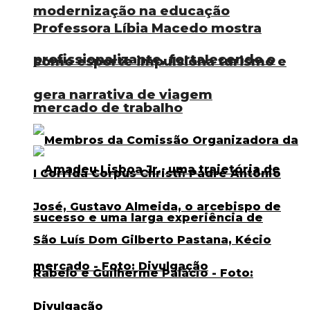
modernização na educação
Professora Líbia Macedo mostra
profissionalizante, fortalecendo o
como esporte impulsiona turismo e
gera narrativa de viagem
mercado de trabalho