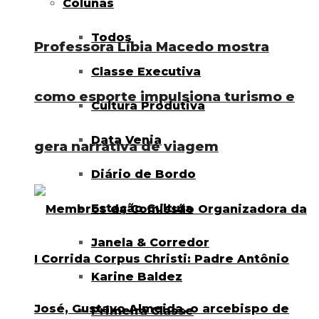
Colunas
Todos
Professora Líbia Macedo mostra
Classe Executiva
como esporte impulsiona turismo e
Cultura Produtiva
Data Venia
gera narrativa de viagem
Diário de Bordo
Estação Cultura
Janela & Corredor
Karine Baldez
Primeira Classe