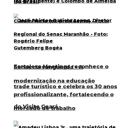
do Brasil
Fortaleza Meetings reconhece o
Senac na vanguarda – A
modernização na educação
trade turístico e celebra os 30 anos
profissionalizante, fortalecendo o
do Visite Ceará
mercado de trabalho