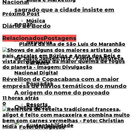
Nacional
sagrado que a cidade insiste em
Próximo Post
Música
negar
Diário de Bordo
Relacionados
Postagens
Negócios
Parques
Réveillon de Copacabana com a maior
Pousadas
empresa de navios temáticos do mundo
A origem do nome do povoado
11 horas atrás
0
Resorts
Quebrapote
Sustentabilidade