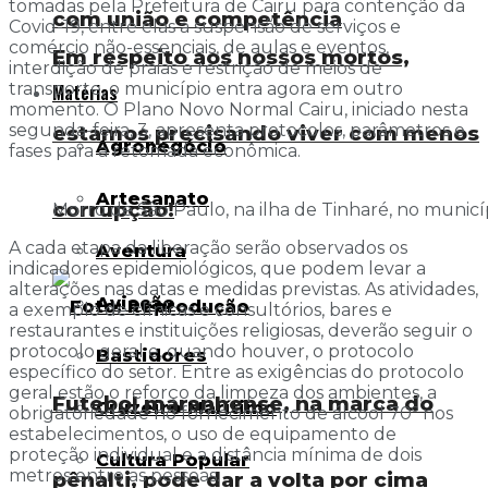
tomadas pela Prefeitura de Cairu para contenção da
com união e competência
Covid-19, entre elas a suspensão de serviços e
comércio não-essenciais, de aulas e eventos,
Em respeito aos nossos mortos,
interdição de praias e restrição de meios de
transporte, o município entra agora em outro
Matérias
momento. O Plano Novo Normal Cairu, iniciado nesta
segunda-feira, 3, apresenta protocolos, parâmetros e
estamos precisando viver com menos
Agronegócio
fases para a retomada econômica.
Artesanato
corrupção!
Morro de São Paulo, na ilha de Tinharé, no municí
A cada etapa da liberação serão observados os
Aventura
indicadores epidemiológicos, que podem levar a
alterações nas datas e medidas previstas. As atividades,
Aviação
a exemplo de clínicas e consultórios, bares e
restaurantes e instituições religiosas, deverão seguir o
protocolo geral e, quando houver, o protocolo
Bastidores
específico do setor. Entre as exigências do protocolo
geral estão o reforço da limpeza dos ambientes, a
Futebol maranhense, na marca do
Cruzeiro Marítimo
obrigatoriedade no fornecimento de álcool 70º nos
estabelecimentos, o uso de equipamento de
proteção individual e a distância mínima de dois
Cultura Popular
metros entre as pessoas.
pênalti, pode dar a volta por cima