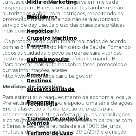
turistas que comprovarem reserva em meios de
Mídia e Marketing
hospedagem. Bares e restaurantes também serão
autorizados a abrir, com restrições, respeitando os
Música
Bastidores
protocolos. Nesta fase, ainda não será autorizado
serviço de day use. Já o uso das praias para práticas
individuais será liberado.
Negócios
Cruzeiro Marítimo
“Os protocolos de Cairu foram realizados de acordo
Parques
com as orientações do Ministério de Saúde. Tomando
todos os cuidados, o povo cairuense sairá vitorioso
deste desafio”, reforçou o prefeito Fernando Brito.
Cultura Popular
Pousadas
Para acessar mais detalhes sobre fases, protocolos e
outras informações, acesse
Resorts
http://www.retomada.cairu.ba.gov.br/.
Destinos
Medidas de incentivo
Sustentabilidade
Para estimular o reaquecimento da economia local, a
Economia
Prefeitura de Cairu criou e apoiou uma série de ações.
Tecnologia
Entre elas estão a flexibilização de prazos para
pagamentos de IPTU; a oferta de guias, capacitações
Transporte rodoviário
e consultorias para o trade turístico em parcerias com
Eventos
o Senac e Sebrae; a retirada de até 100% de juros,
multas e débitos vencidos até 31/12/2019 e a criação
Turismo de Luxo