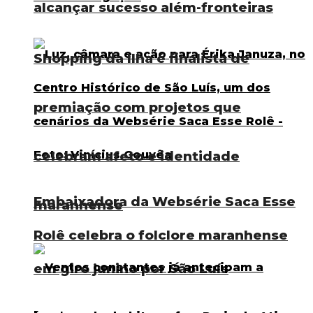
alcançar sucesso além-fronteiras
Shopping da Ilha é finalista de
premiação com projetos que
celebram afeto e identidade
Embaixadora da Websérie Saca Esse
maranhense
Rolê celebra o folclore maranhense
em giro junino por São Luís