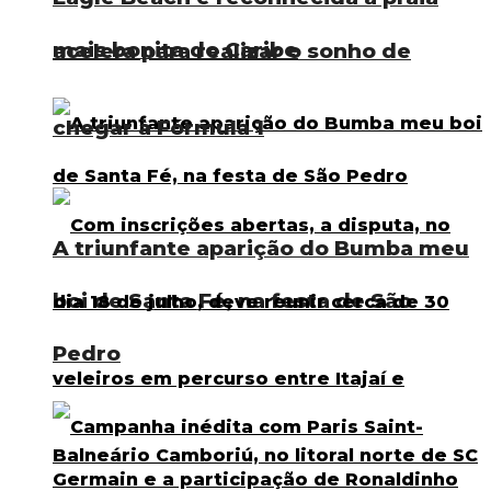
mais bonita do Caribe
acelera para realizar o sonho de
chegar à Fórmula 1
A triunfante aparição do Bumba meu
boi de Santa Fé, na festa de São
Pedro