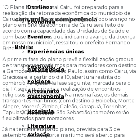
Destinos
“O Plano Novo Normal Cairu foi preparado para a
realização da retomada econômica do município de
com união e competência
Cairu de forma responsável e segura. Todo avanço no
Economia
plano em prol da economia de Cairu será feito de
acordo com a capacidade das Unidades de Saúde e
com base nos dados que indicam o avanço da doença
Eventos
em nosso município”, ressaltou o prefeito Fernando
Matérias
Brito.
Experiências únicas
A primeira fase do plano prevê a flexibilização gradual
de transportes marítimos para moradores com destino
Festivais
Agronegócio
a Gamboa e Morro de São Paulo, assim como Cairu, via
Graciosa e, a partir do dia 10, abertura restrita do
Folclore
comércio varejista. Na fase seguinte, marcada para o
dia 17, será autorizada a realização de encontros
Artesanato
religiosos com restrições. Na mesma fase, os demais
Gastronomia
transportes marítimos (com destino a Boipeba, Monte
Alegre, Moreré, Zimbo, Galeão, Garapuá, Torrinhas,
Hotelaria
Tapuias, Canavieiras e São Sebastião) também serão
Aventura
flexibilizados para moradores.
Literatura
Já na terceira etapa do plano, prevista para 3 de
Aviação
setembro, o transporte marítimo será aberto para