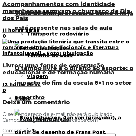
Acompanhamentos com identidade
maranhense renovam o churrasco de Dia
Tecnologia
Visão de uma professora: como a IA já
dos Pais
está presente nas salas de aula
11 horas atrás
Transporte rodoviário
0
Turismo de Luxo
Livros: uma fonte de construção
O tempo livre e o direito ao esporte: o
educacional e de formação humana
Viagem
impacto do fim da escala 6×1 no setor
12 horas atrás
0
esportivo
Artigos
Deixe um comentário
O seu endereço de e-mail não será publicado.
Campos obrigatórios são marcados com
*
Comentário
*