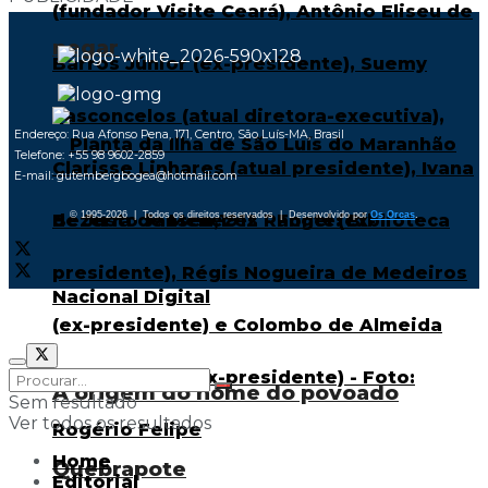
negar
Endereço: Rua Afonso Pena, 171, Centro, São Luís-MA, Brasil
Telefone: +55 98 9602-2859
E-mail: gutembergbogea@hotmail.com
© 1995-2026 | Todos os direitos reservados | Desenvolvido por
Os Orcas
.
A origem do nome do povoado
Sem resultado
Ver todos os resultados
Home
Quebrapote
Editorial