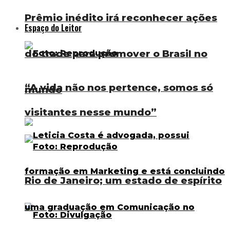
Prêmio inédito irá reconhecer ações
Espaço do Leitor
do trade para promover o Brasil no
“A vida não nos pertence, somos só
mundo
visitantes nesse mundo”
Rio de Janeiro; um estado de espírito