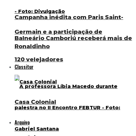
Campanha inédita com Paris Saint-
Germain e a participação de
Balneário Camboriú receberá mais de
Ronaldinho
120 velejadores
Classitur
Casa Colonial
Arquivo