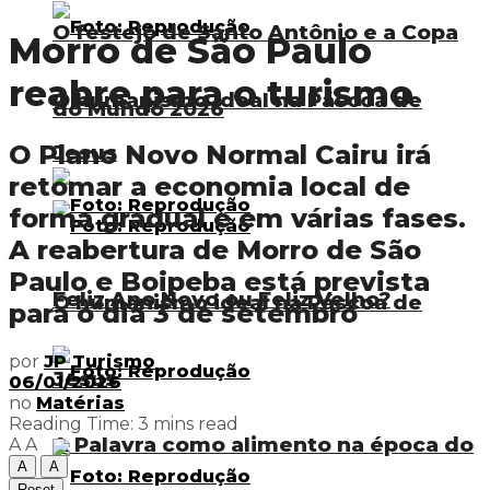
O festejo de Santo Antônio e a Copa
Morro de São Paulo
reabre para o turismo
O humanismo ideal na Páscoa de
do Mundo 2026
O Plano Novo Normal Cairu irá
Jesus
retomar a economia local de
forma gradual e em várias fases.
A reabertura de Morro de São
Paulo e Boipeba está prevista
Feliz Ano Novo ou Feliz Velho?
O humanismo ideal na Páscoa de
para o dia 3 de setembro
por
JP Turismo
Jesus
06/01/2026
no
Matérias
Reading Time: 3 mins read
A Palavra como alimento na época do
A
A
A
A
Reset