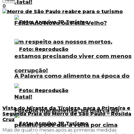
Natal!
0
Feliz Ano Novo ou Feliz Velho?
Em respeito aos nossos mortos,
estamos precisando viver com menos
corrupção!
A Palavra como alimento na época do
Natal!
Vista do Mirante da Tiroleza, para a Primeira e
Futebol maranhense, na marca do
Segunda Praia do Morro de São Paulo – Rosilda
Cruz
pênalti, pode dar a volta por cima
Mais de quatro meses após as primeiras medidas