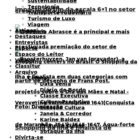
Sustentabilidade
Tecnologia
impacto do fim da escala 6×1 no setor
crescimento do hotel
Transporte rodoviário
Turismo de Luxo
Viagem
Artigos
esportivo
Destaques
Entrevistas
Esporte
Espaço do Leitor
Vídeos
Classitur
Arquivo
Colunas
Data Venia
Diário de Bordo
Classe Executiva
Cultura Produtiva
Estação Cultura
Janela & Corredor
Karine Baldez
Primeira Classe
Shopping da Ilha é finalista de
Sotaque da Ilha
Divirta-se