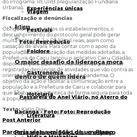
do Programa REURB (Regularização Fundiária
Urbana).
Experiências únicas
Viagem
Fiscalização e denúncias
Artigos
Obrigatório para todos os estabelecimentos, o
Festivais
descumprimento do protocolo geral pode gerar
multa entre R$ 2 e R$ 10 mil reais, assim como
cassação de alvará. Para contar com o apoio da
Folclore
população na fiscalização das medidas adotadas, a
Prefeitura de Cairu lançou o aplicativo Cairu Cidadão,
O maior desafio da liderança mora
disponível para sistemas Android, onde podem ser
registradas denúncias de atividades que vão contra as
Gastronomia
orientações para a contenção da pandemia. O
dentro de quem lidera
objetivo da ação é facilitar a comunicação entre a
população e a Prefeitura de Cairu e colaborar para
que a retomada aconteça de forma segura para toda
Hotelaria
a população.
Texto:
Karlo Dias
Literatura
Post Anterior
Parceria visa a criação de um Plano
Passarela em São Luís: o espaço
Mídia e Marketing