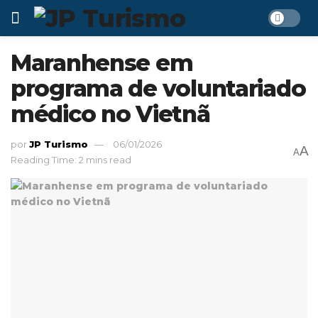
Maranhense em
programa de voluntariado
médico no Vietnã
por
JP Turismo
06/01/2026
A
A
Reading Time: 2 mins read