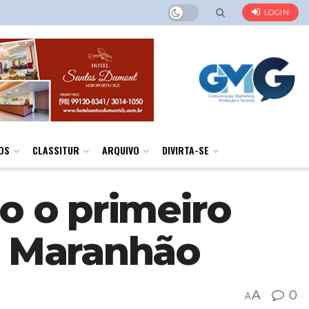
LOGIN
OS
CLASSITUR
ARQUIVO
DIVIRTA-SE
o o primeiro
o Maranhão
A
0
A