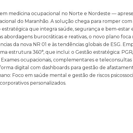
cia em medicina ocupacional no Norte e Nordeste — apres
acional do Maranhão. A solução chega para romper com
o estratégica que integra saúde, segurança e bem-esta
as abordagens burocráticas e reativas, o novo plano foca
ncias da nova NR 01 e às tendências globais de ESG. Em
a estrutura 360°, que inclui: o Gestão estratégica: PG
: Exames ocupacionais, complementares e teleconsulta
ataforma digital com dashboards para gestão de afastamen
no: Foco em saúde mental e gestão de riscos psicossocia
corporativos personalizados.