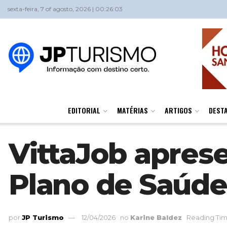
sexta-feira, 7 of agosto, 2026 | 00:26:03
EDITORIAL
MATÉRIAS
ARTIGOS
DEST
VittaJob apres
Plano de Saúde
por
JP Turismo
12/04/2026
no
Karine Baldez
Reading Tim