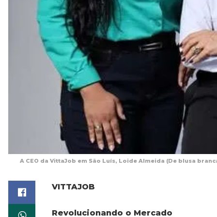
A CEO da VittaJob em São Luís, Loide Almeida (De blusa branca
VITTAJOB
Revolucionando o Mercado