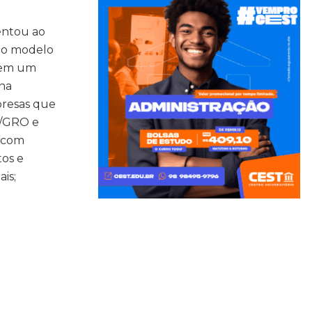
entou ao
 o modelo
r em um
 na
presas que
R/GRO e
s com
tos e
is;