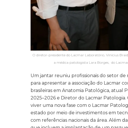
O diretor-presidente do Lacmar Laboratório, Vinícius Brai
a médica patologista Lara Borges, do Lacmar
Um jantar reuniu profissionais do setor d
para apresentar a associação do Lacmar c
brasileiras em Anatomia Patológica, atual P
2025–2026 e Diretor do Lacmar Patologia.
viver uma nova fase com o Lacmar Patologia
estado por meio de investimentos em tecnol
com referências nacionais da área. Além da
que incluem a implantação de um parque t