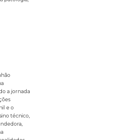
nhão
ma
do a jornada
uções
il e o
ino técnico,
endedora,
ma