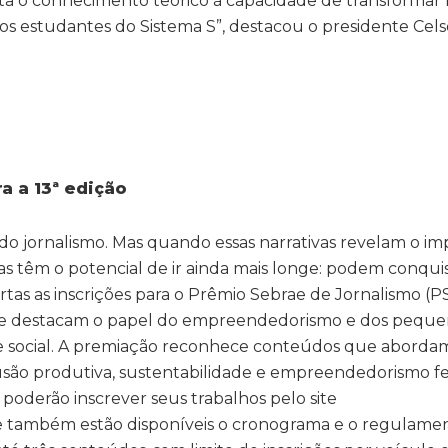
a o conhecimento teórico à capacidade de transformar r
os estudantes do Sistema S”, destacou o presidente Cel
a a 13ª edição
a do jornalismo. Mas quando essas narrativas revelam o i
s têm o potencial de ir ainda mais longe: podem conqui
tas as inscrições para o Prêmio Sebrae de Jornalismo (P
que destacam o papel do empreendedorismo e dos peque
 social. A premiação reconhece conteúdos que aborda
lusão produtiva, sustentabilidade e empreendedorismo f
s poderão inscrever seus trabalhos pelo site
 também estão disponíveis o cronograma e o regulamen