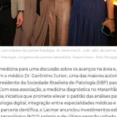
d, com o diretor do Lacmar Patologia, dr. Gerônimo Jr., a dir. adm. do Lacmar,
 Patologia, e a gestora do Lacmar Laboratório, Susana Viana – Foto: Divulga
e medicina para uma discussão sobre os avanços na área 
om o médico Dr. Gerônimo Junior, uma das maiores autor
residente da Sociedade Brasileira de Patologia (SBP) para
 Com essa associação, a medicina diagnóstica no Maranh
, iniciativa que promete elevar o padrão das análises pa
ogia digital, integração entre especialidades médicas e 
 parceria científica, o Lacmar anunciou investimentos es
ecnológico (NTO) próprio e de última geração voltado à