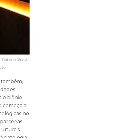
 Rafaella Braid,
ção
e, também,
idades
 o biênio
ão começa a
tológicas no
parcerias
truturais
 patologia,