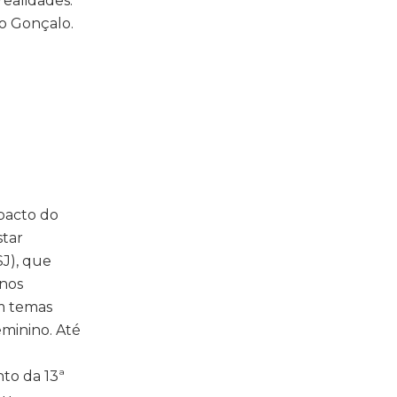
ealidades.
so Gonçalo.
mpacto do
star
SJ), que
nos
m temas
eminino. Até
to da 13ª