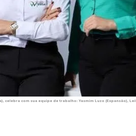
), celebra com sua equipe de trabalho: Yasmim Luzo (Expansão), Leil