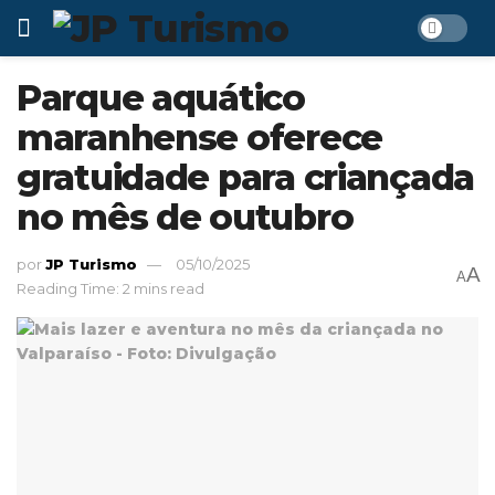
Parque aquático
maranhense oferece
gratuidade para criançada
no mês de outubro
por
JP Turismo
05/10/2025
A
A
Reading Time: 2 mins read