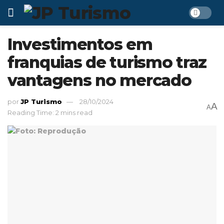
Investimentos em
franquias de turismo traz
vantagens no mercado
por
JP Turismo
28/10/2024
A
A
Reading Time: 2 mins read