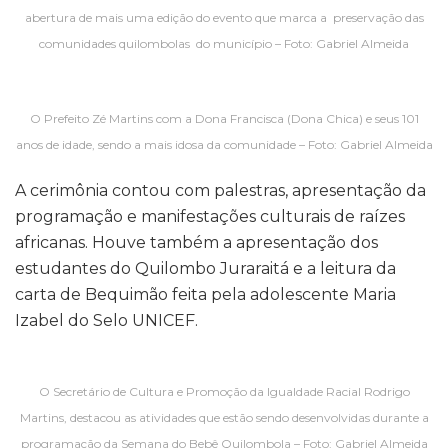
abertura de mais uma edição do evento que marca a preservação das
comunidades quilombolas do município – Foto: Gabriel Almeida
O Prefeito Zé Martins com a Dona Francisca (Dona Chica) e seus 101
anos de idade, sendo a mais idosa da comunidade – Foto: Gabriel Almeida
A cerimônia contou com palestras, apresentação da
programação e manifestações culturais de raízes
africanas. Houve também a apresentação dos
estudantes do Quilombo Juraraitá e a leitura da
carta de Bequimão feita pela adolescente Maria
Izabel do Selo UNICEF.
O Secretário de Cultura e Promoção da Igualdade Racial Rodrigo
Martins, destacou as atividades que estão sendo desenvolvidas durante a
programação da Semana do Bebê Quilombola – Foto: Gabriel Almeida