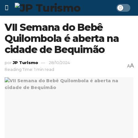
VII Semana do Bebê
Quilombola é aberta na
cidade de Bequimão
por
JP Turismo
28/10/2024
A
A
Reading Time: 1 min read