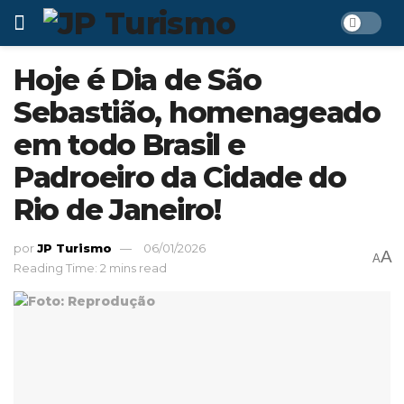
Hoje é Dia de São
Sebastião, homenageado
em todo Brasil e
Padroeiro da Cidade do
Rio de Janeiro!
por
JP Turismo
06/01/2026
A
A
Reading Time: 2 mins read