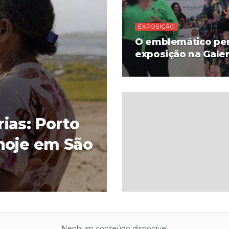
EXPOSIÇÃO
O emblemático pe
exposição na Galer
ias: Porto
hoje em São
Nenhum conteúdo disponível