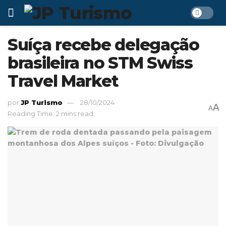
Suíça recebe delegação
brasileira no STM Swiss
Travel Market
por
JP Turismo
28/10/2024
A
A
Reading Time: 2 mins read