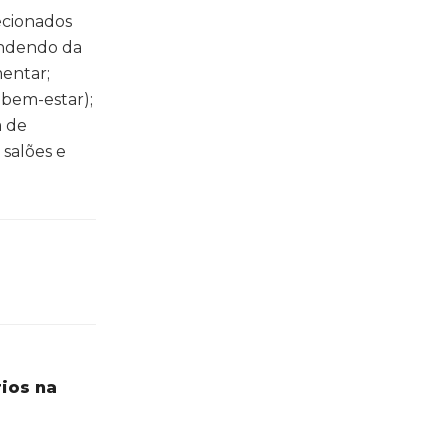
lecionados
endendo da
mentar;
 bem-estar);
a de
 salões e
ios na