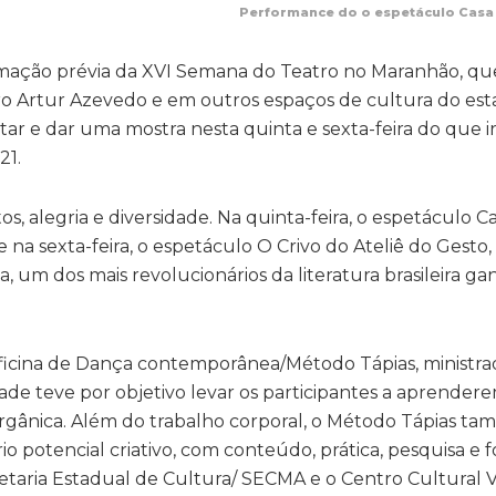
Performance do o espetáculo Casa 
ação prévia da XVI Semana do Teatro no Maranhão, qu
tro Artur Azevedo e em outros espaços de cultura do es
ar e dar uma mostra nesta quinta e sexta-feira do que i
21.
s, alegria e diversidade. Na quinta-feira, o espetáculo C
na sexta-feira, o espetáculo O Crivo do Ateliê do Gesto,
a, um dos mais revolucionários da literatura brasileira ga
icina de Dança contemporânea/Método Tápias, ministra
vidade teve por objetivo levar os participantes a aprende
gânica. Além do trabalho corporal, o Método Tápias t
o potencial criativo, com conteúdo, prática, pesquisa e
retaria Estadual de Cultura/ SECMA e o Centro Cultural 