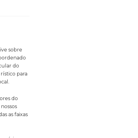
ive sobre
coordenado
cular do
ístico para
cal.
dores do
 nossos
s as faixas