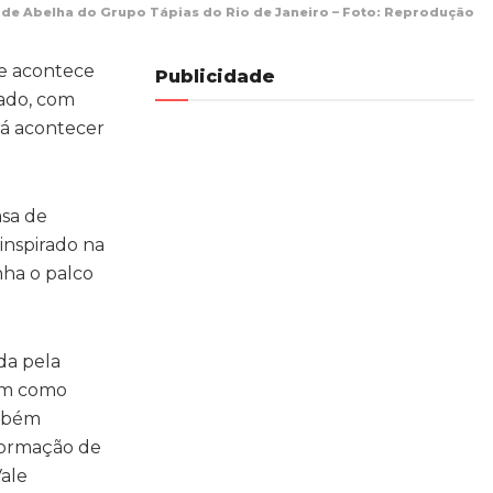
de Abelha do Grupo Tápias do Rio de Janeiro – Foto: Reprodução
e acontece
Publicidade
tado, com
rá acontecer
asa de
 inspirado na
nha o palco
da pela
rem como
ambém
 formação de
Vale