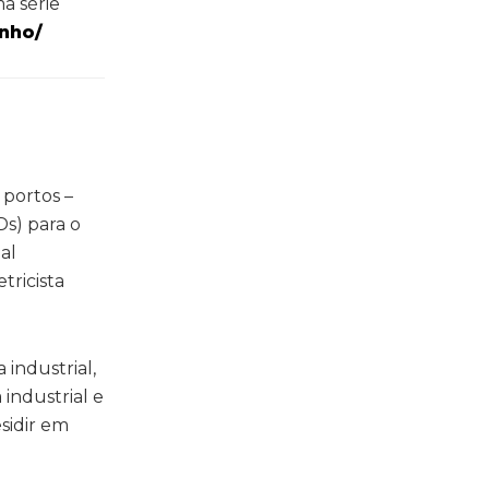
a série
nho/
 portos –
s) para o
al
tricista
industrial,
industrial e
sidir em