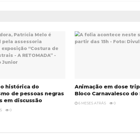
o histórica do
Animação em dose trip
smo de pessoas negras
Bloco Carnavalesco do
s em discussão
6 MESES ATRÁS
0
S
0