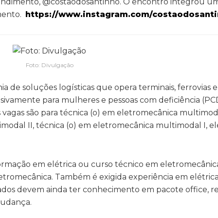
reendimento, @costaodosantinho. O encontro integrou um
mento.
https://www.instagram.com/costaodosanti
Foto: Divulgação
a de soluções logísticas que opera terminais, ferrovias e
sivamente para mulheres e pessoas com deficiência (PCD
 vagas são para técnica (o) em eletromecânica multimod
imodal II, técnica (o) em eletromecânica multimodal I, ele
formação em elétrica ou curso técnico em eletromecânica 
tromecânica. Também é exigida experiência em elétrica 
os devem ainda ter conhecimento em pacote office, re
mudança.