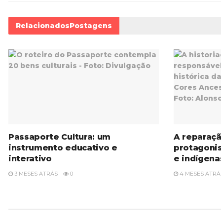
Relacionados
Postagens
Passaporte Cultura: um
A reparaçã
instrumento educativo e
protagoni
interativo
e indígena
3 MESES ATRÁS
0
4 MESES ATRÁ