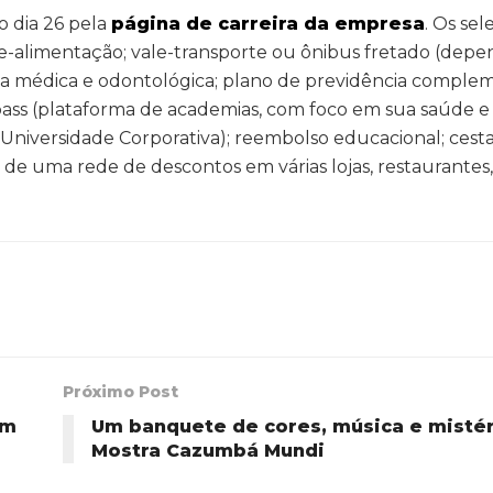
o dia 26 pela
página de carreira da empresa
. Os se
le-alimentação; vale-transporte ou ônibus fretado (dep
ncia médica e odontológica; plano de previdência comple
pass (plataforma de academias, com foco em sua saúde e
 Universidade Corporativa); reembolso educacional; cest
 de uma rede de descontos em várias lojas, restaurantes,
Próximo Post
em
Um banquete de cores, música e mistér
Mostra Cazumbá Mundi