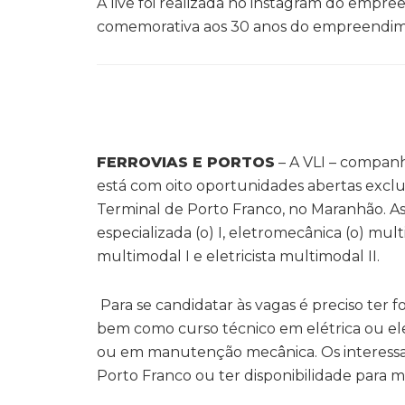
A live foi realizada no instagram do emp
comemorativa aos 30 anos do empreendi
FERROVIAS E PORTOS
– A VLI – companhi
está com oito oportunidades abertas exclu
Terminal de Porto Franco, no Maranhão. As
especializada (o) I, eletromecânica (o) mult
multimodal I e eletricista multimodal II.
Para se candidatar às vagas é preciso ter 
bem como curso técnico em elétrica ou ele
ou em manutenção mecânica. Os interessad
Porto Franco ou ter disponibilidade para 