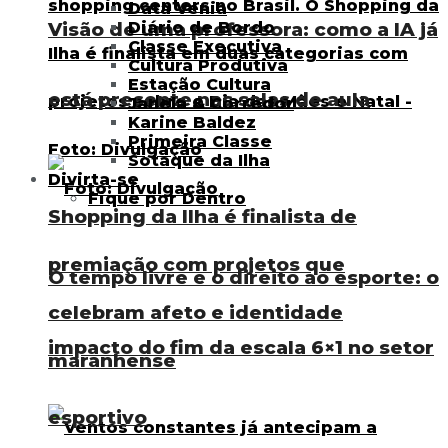
Data Venia
Diário de Bordo
Visão de uma professora: como a IA já
Classe Executiva
Cultura Produtiva
Estação Cultura
está presente nas salas de aula
Janela & Corredor
Karine Baldez
Primeira Classe
Sotaque da Ilha
Divirta-se
Fique por Dentro
Shopping da Ilha é finalista de
premiação com projetos que
O tempo livre e o direito ao esporte: o
celebram afeto e identidade
impacto do fim da escala 6×1 no setor
maranhense
esportivo