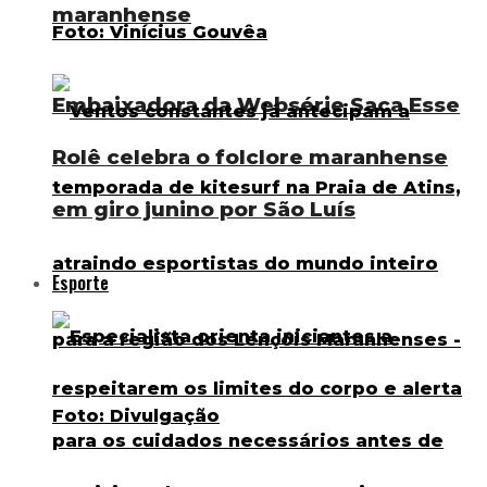
maranhense
Embaixadora da Websérie Saca Esse
Rolê celebra o folclore maranhense
em giro junino por São Luís
Esporte