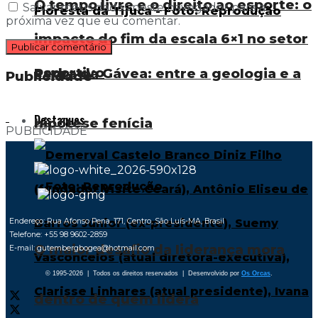
O tempo livre e o direito ao esporte: o
Salvar meus dados neste navegador para a
próxima vez que eu comentar.
impacto do fim da escala 6×1 no setor
esportivo
Pedra da Gávea: entre a geologia e a
Publicidade
Destaques
hipótese fenícia
PUBLICIDADE
Endereço: Rua Afonso Pena, 171, Centro, São Luís-MA, Brasil
Telefone: +55 98 9602-2859
O maior desafio da liderança mora
E-mail: gutembergbogea@hotmail.com
© 1995-2026 | Todos os direitos reservados | Desenvolvido por
Os Orcas
.
dentro de quem lidera