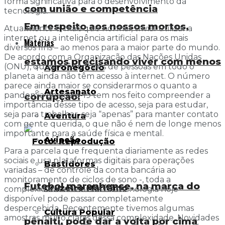
forma significativa para o desenvolvimento da
com união e competência
tecnologia.
Em respeito aos nossos mortos,
Atualmente é, mais que normal, trivial utilizar a
internet ou a inteligência artificial para os mais
Matérias
diversos fins – ao menos para a maior parte do mundo.
De acordo com a Organização das Nações Unidas
estamos precisando viver com menos
(ONU), quase três bilhões de pessoas em todo o
Agronegócio
planeta ainda não têm acesso à internet. O número
parece ainda maior se considerarmos o quanto a
Artesanato
pandemia de covid-19 tem nos feito compreender a
corrupção!
importância desse tipo de acesso, seja para estudar,
seja para trabalhar, seja “apenas” para manter contato
Aventura
com gente querida, o que não é nem de longe menos
importante para a saúde física e mental.
Aviação
Para a parcela que frequenta diariamente as redes
sociais e usa plataformas digitais para operações
Bastidores
variadas – de controle da conta bancária ao
monitoramento de ciclos de sono -, toda a
Futebol maranhense, na marca do
Cruzeiro Marítimo
complexidade envolvida na tecnologia hoje
disponível pode passar completamente
despercebida. Recentemente tivemos algumas
Cultura Popular
amostras muito claras dessa complexidade. Novidades
pênalti, pode dar a volta por cima