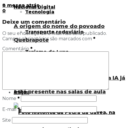
8 meses atrás
0
Tecnologia
Deixe um comentário
A origem do nome do povoado
Transporte rodoviário
O seu endereço de e-mail não será publicado.
Campos obrigatórios são marcados com
*
Quebrapote
Comentário
*
Turismo de Luxo
Viagem
Visão de uma professora: como a IA já
está presente nas salas de aula
Artigos
Nome
*
E-mail
*
Site