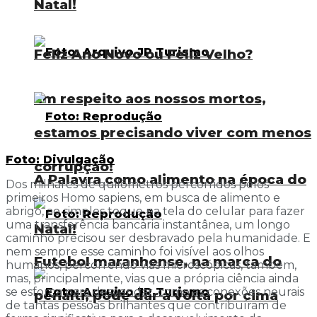
Natal!
Feliz Ano Novo ou Feliz Velho?
Em respeito aos nossos mortos,
estamos precisando viver com menos
Foto: Divulgação
corrupção!
A Palavra como alimento na época do
Dos milhares de quilômetros percorridos pelos
primeiros Homo sapiens, em busca de alimento e
abrigo, ao simples toque na tela do celular para fazer
uma transferência bancária instantânea, um longo
Natal!
caminho precisou ser desbravado pela humanidade. E
nem sempre esse caminho foi visível aos olhos
Futebol maranhense, na marca do
humanos, percorrendo vias microscópicas, também,
mas, principalmente, vias que a própria ciência ainda
se esforça para desvendar, como as conexões neurais
pênalti, pode dar a volta por cima
de tantas pessoas brilhantes que contribuíram de