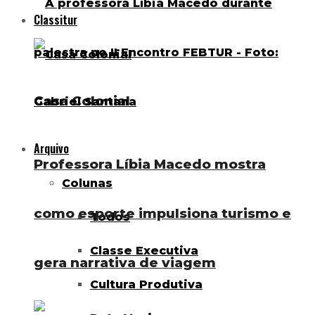
Classitur
Casa Colonial
Arquivo
Professora Líbia Macedo mostra
Colunas
como esporte impulsiona turismo e
Todos
Classe Executiva
gera narrativa de viagem
Cultura Produtiva