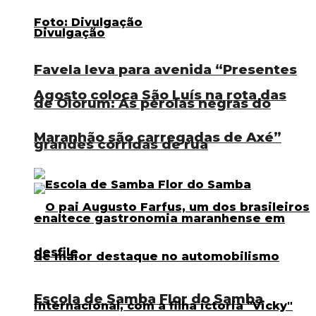
Favela leva para avenida “Presentes
Agosto coloca São Luís na rota das
de Olorum: As pérolas negras do
Maranhão são carregadas de Axé”
grandes corridas de rua
Escola de Samba Flor do Samba