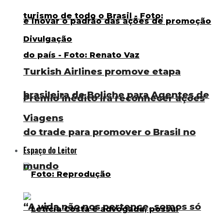
Turkish Airlines promove etapa
brasileira de Boliche para Agentes de
Prêmio inédito irá reconhecer ações
Viagens
do trade para promover o Brasil no
Espaço do Leitor
mundo
“A vida não nos pertence, somos só