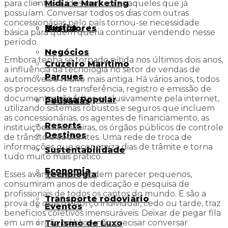
Mídia e Marketing
para clientes ávidos por trocar aqueles que já
possuíam. Conversar todos os dias com outras
concessionárias pelo país tornou-se necessidade
Música
Bastidores
básica para quem queria continuar vendendo nesse
período.
Negócios
Embora tenha se tornado nítida nos últimos dois anos,
Cruzeiro Marítimo
a influência da tecnologia no setor de vendas de
Parques
automóveis é muito mais antiga. Há vários anos, todos
os processos de transferência, registro e emissão de
documentos são feitos exclusivamente pela internet,
Cultura Popular
Pousadas
utilizando sistemas robustos e seguros que incluem
as concessionárias, os agentes de financiamento, as
Resorts
instituições financeiras, os órgãos públicos de controle
Destinos
de trânsito e os clientes. Uma rede de troca de
informações que economiza dias de trâmite e torna
Sustentabilidade
tudo muito mais prático.
Economia
Tecnologia
Esses avanços, que podem parecer pequenos,
consumiram anos de dedicação e pesquisa de
profissionais de todos os cantos do mundo. E são a
Transporte rodoviário
prova de que o esforço individual, cedo ou tarde, traz
Eventos
benefícios coletivos imensuráveis. Deixar de pegar fila
em um órgão público, não precisar conversar
Turismo de Luxo