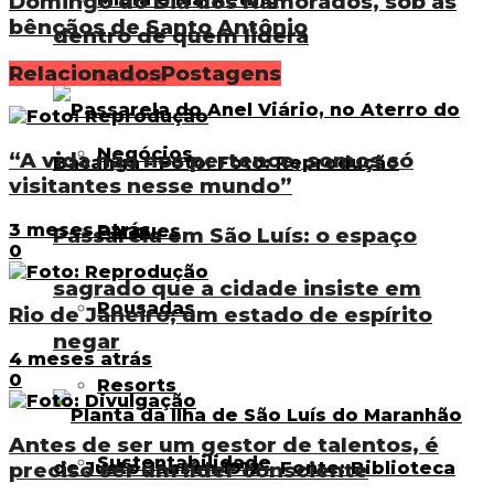
Domingo do Dia dos Namorados, sob as
bênçãos de Santo Antônio
dentro de quem lidera
Relacionados
Postagens
Música
Negócios
“A vida não nos pertence, somos só
visitantes nesse mundo”
3 meses atrás
Parques
Passarela em São Luís: o espaço
0
sagrado que a cidade insiste em
Pousadas
Rio de Janeiro; um estado de espírito
negar
4 meses atrás
0
Resorts
Antes de ser um gestor de talentos, é
Sustentabilidade
preciso ser um líder consciente