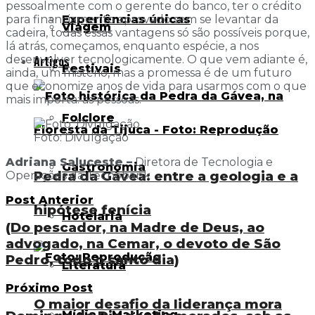
pessoalmente com o gerente do banco, ter o crédito
Experiências únicas
para financiamento aprovado sem se levantar da
Viagem
cadeira, todas essas vantagens só são possíveis porque,
lá atrás, começamos, enquanto espécie, a nos
Artigos
desenvolver tecnologicamente. O que vem adiante é,
Festivais
ainda, um mistério, mas a promessa é de um futuro
que economize anos de vida para usarmos com o que
mais importa: as pessoas.
Folclore
Foto: Divulgação
Adriana Saluceste –
Diretora de Tecnologia e
Gastronomia
Pedra da Gávea: entre a geologia e a
Operações da Tecnobank
Post Anterior
hipótese fenícia
Hotelaria
(Do pescador, na Madre de Deus, ao
advogado, na Cemar, o devoto de São
Pedro, todo o santo dia)
Literatura
Próximo Post
O maior desafio da liderança mora
Mídia e Marketing