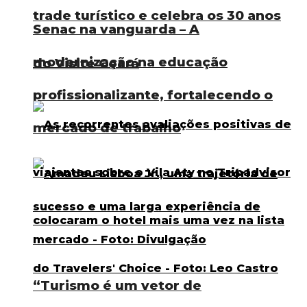
trade turístico e celebra os 30 anos
Senac na vanguarda – A
modernização na educação
do Visite Ceará
profissionalizante, fortalecendo o
mercado de trabalho
“Turismo é um vetor de