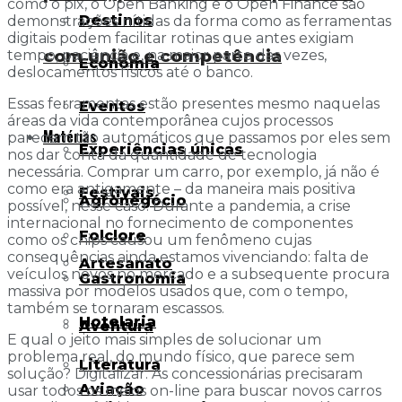
como o pix, o Open Banking e o Open Finance são
Destinos
demonstrações nítidas da forma como as ferramentas
digitais podem facilitar rotinas que antes exigiam
com união e competência
tempo, paciência e, na maior parte das vezes,
Economia
deslocamentos físicos até o banco.
Essas ferramentas estão presentes mesmo naquelas
Eventos
áreas da vida contemporânea cujos processos
Matérias
parecem tão automáticos que passamos por eles sem
Experiências únicas
nos dar conta da quantidade de tecnologia
necessária. Comprar um carro, por exemplo, já não é
como era antigamente – da maneira mais positiva
Festivais
Agronegócio
possível, nesse caso. Durante a pandemia, a crise
internacional no fornecimento de componentes
Folclore
como os chips causou um fenômeno cujas
consequências ainda estamos vivenciando: falta de
Artesanato
veículos novos no mercado e a subsequente procura
Gastronomia
massiva por modelos usados que, com o tempo,
também se tornaram escassos.
Hotelaria
Aventura
E qual o jeito mais simples de solucionar um
problema real, do mundo físico, que parece sem
Literatura
solução? Digitalizar. As concessionárias precisaram
Aviação
usar todos os meios on-line para buscar novos carros