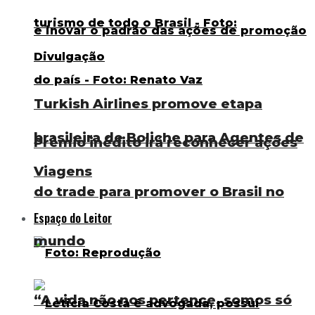
Turkish Airlines promove etapa
brasileira de Boliche para Agentes de
Prêmio inédito irá reconhecer ações
Viagens
do trade para promover o Brasil no
Espaço do Leitor
mundo
“A vida não nos pertence, somos só