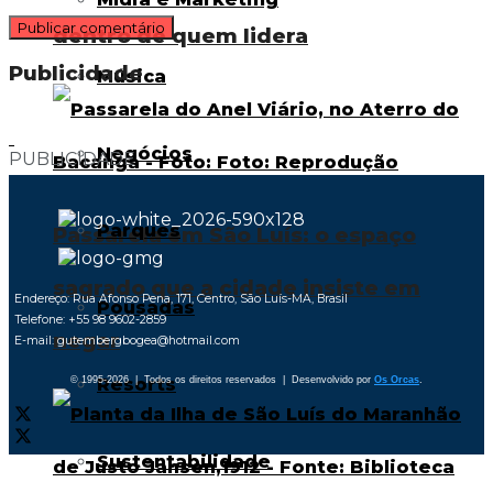
dentro de quem lidera
Publicidade
Música
Negócios
PUBLICIDADE
Parques
Passarela em São Luís: o espaço
sagrado que a cidade insiste em
Endereço: Rua Afonso Pena, 171, Centro, São Luís-MA, Brasil
Pousadas
Telefone: +55 98 9602-2859
negar
E-mail: gutembergbogea@hotmail.com
Resorts
© 1995-2026 | Todos os direitos reservados | Desenvolvido por
Os Orcas
.
Sustentabilidade