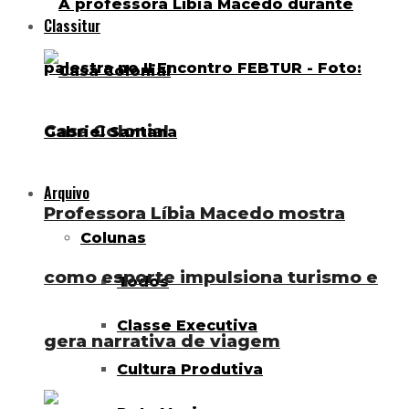
Classitur
Casa Colonial
Arquivo
Professora Líbia Macedo mostra
Colunas
como esporte impulsiona turismo e
Todos
Classe Executiva
gera narrativa de viagem
Cultura Produtiva