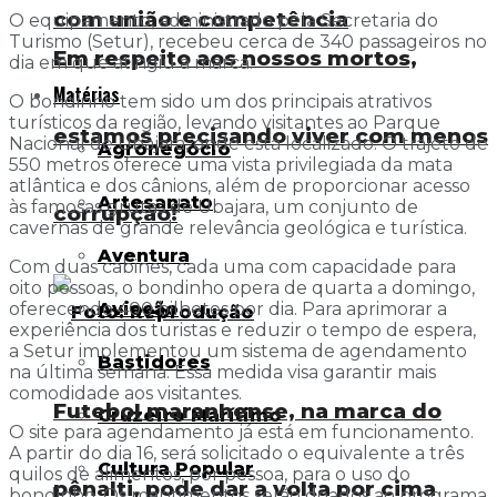
com união e competência
O equipamento, administrado pela Secretaria do
Turismo (Setur), recebeu cerca de 340 passageiros no
Em respeito aos nossos mortos,
dia em que atingiu a marca.
Matérias
O bondinho tem sido um dos principais atrativos
turísticos da região, levando visitantes ao Parque
estamos precisando viver com menos
Nacional de Ubajara, onde está localizado. O trajeto de
Agronegócio
550 metros oferece uma vista privilegiada da mata
atlântica e dos cânions, além de proporcionar acesso
Artesanato
às famosas grutas de Ubajara, um conjunto de
corrupção!
cavernas de grande relevância geológica e turística.
Aventura
Com duas cabines, cada uma com capacidade para
oito pessoas, o bondinho opera de quarta a domingo,
Aviação
oferecendo 400 bilhetes por dia. Para aprimorar a
experiência dos turistas e reduzir o tempo de espera,
a Setur implementou um sistema de agendamento
Bastidores
na última semana. Essa medida visa garantir mais
comodidade aos visitantes.
Futebol maranhense, na marca do
Cruzeiro Marítimo
O site para agendamento já está em funcionamento.
A partir do dia 16, será solicitado o equivalente a três
Cultura Popular
quilos de alimentos, por pessoa, para o uso do
pênalti, pode dar a volta por cima
bondinho. Os mantimentos serão doados ao programa