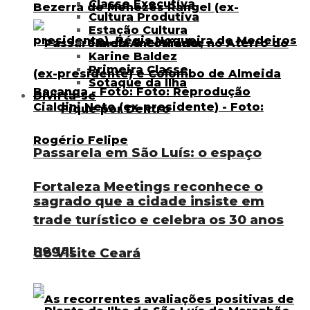
Classe Executiva
Cultura Produtiva
Estação Cultura
Janela & Corredor
Karine Baldez
Primeira Classe
Sotaque da Ilha
Divirta-se
Fique por Dentro
Passarela em São Luís: o espaço
Fortaleza Meetings reconhece o
sagrado que a cidade insiste em
trade turístico e celebra os 30 anos
negar
do Visite Ceará