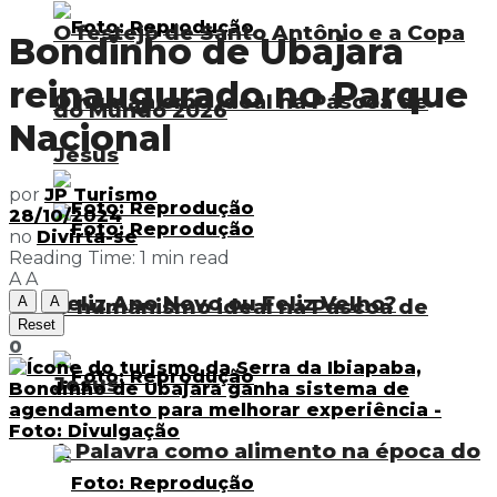
O festejo de Santo Antônio e a Copa
Bondinho de Ubajara
reinaugurado no Parque
O humanismo ideal na Páscoa de
do Mundo 2026
Nacional
Jesus
por
JP Turismo
28/10/2024
no
Divirta-se
Reading Time: 1 min read
A
A
Feliz Ano Novo ou Feliz Velho?
A
A
O humanismo ideal na Páscoa de
Reset
0
Jesus
A Palavra como alimento na época do