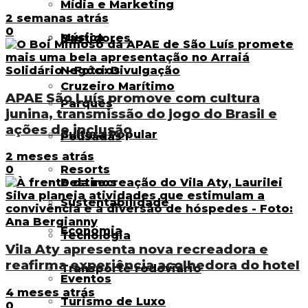
Mídia e Marketing
2 semanas atrás
0
Música
Bastidores
Negócios
Cruzeiro Marítimo
APAE São Luís promove com cultura
Parques
junina, transmissão do jogo do Brasil e
ações de inclusão
Cultura Popular
Pousadas
2 meses atrás
Resorts
0
Destinos
Sustentabilidade
Economia
Tecnologia
Vila Aty apresenta nova recreadora e
reafirma experiência acolhedora do hotel
Transporte rodoviário
Eventos
4 meses atrás
Turismo de Luxo
0