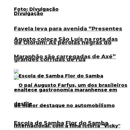
Favela leva para avenida “Presentes
Agosto coloca São Luís na rota das
de Olorum: As pérolas negras do
Maranhão são carregadas de Axé”
grandes corridas de rua
Escola de Samba Flor do Samba