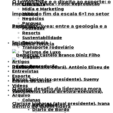
O tempo livre e o direito ao esporte: o
Literatura
Mídia e Marketing
impacto do fim da escala 6×1 no setor
Música
Negócios
Parques
esportivo
Pedra da Gávea: entre a geologia e a
Pousadas
Resorts
Sustentabilidade
Destaques
Tecnologia
hipótese fenícia
Transporte rodoviário
Turismo de Luxo
Viagem
Artigos
Destaques
Entrevistas
Esporte
Espaço do Leitor
Vídeos
O maior desafio da liderança mora
Classitur
Arquivo
Colunas
Data Venia
dentro de quem lidera
Diário de Bordo