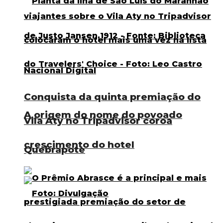
Conquista da quinta premiação do
A origem do nome do povoado
Vila Aty no Tripadvisor coroa
crescimento do hotel
Quebrapote