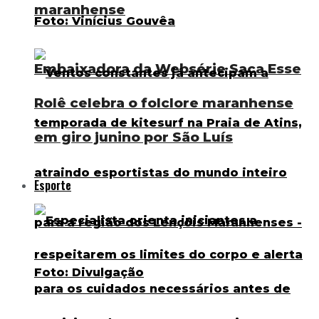
maranhense
Embaixadora da Websérie Saca Esse
Rolê celebra o folclore maranhense
em giro junino por São Luís
Esporte