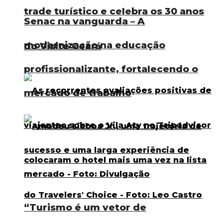
trade turístico e celebra os 30 anos
Senac na vanguarda – A
modernização na educação
do Visite Ceará
profissionalizante, fortalecendo o
mercado de trabalho
“Turismo é um vetor de