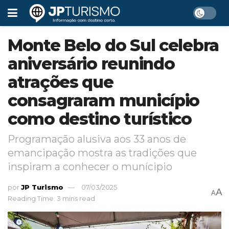
Monte Belo do Sul celebra
aniversário reunindo
atrações que
consagraram município
como destino turístico
Programação alusiva aos 33 anos de
emancipação mostra as tradições que
inspiram a conhecer o munícipio
por
JP Turismo
07/03/2025
A
A
Reading Time: 3 mins read