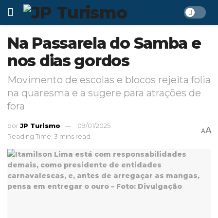
Na Passarela do Samba e
nos dias gordos
Movimento de escolas e blocos rejeita folia
na quaresma e a sugere para atrações de
fora
por
JP Turismo
09/01/2025
A
A
Reading Time: 3 mins read