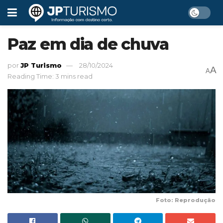
Paz em dia de chuva
por
JP Turismo
28/10/2024
A
A
Reading Time: 3 mins read
Foto: Reprodução