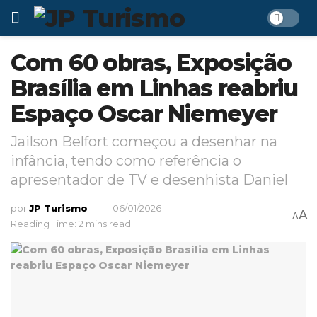
Com 60 obras, Exposição
Brasília em Linhas reabriu
Espaço Oscar Niemeyer
Jailson Belfort começou a desenhar na
infância, tendo como referência o
apresentador de TV e desenhista Daniel
por
JP Turismo
06/01/2026
A
A
Reading Time: 2 mins read