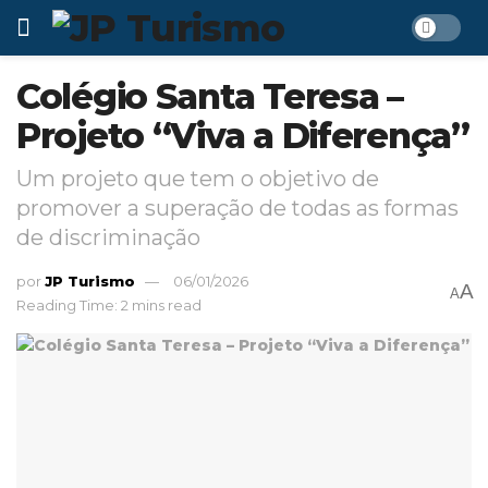
Colégio Santa Teresa –
Projeto “Viva a Diferença”
Um projeto que tem o objetivo de
promover a superação de todas as formas
de discriminação
por
JP Turismo
06/01/2026
A
A
Reading Time: 2 mins read