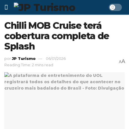
Chilli MOB Cruise terá
cobertura completa de
Splash
por
JP Turismo
06/01/2026
A
A
Reading Time: 2 mins read