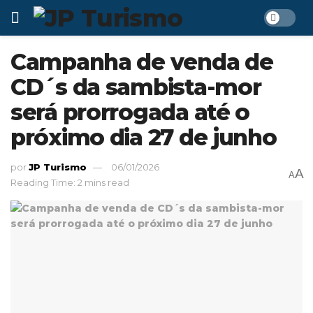
Campanha de venda de
CD´s da sambista-mor
será prorrogada até o
próximo dia 27 de junho
por
JP Turismo
06/01/2026
A
A
Reading Time: 2 mins read