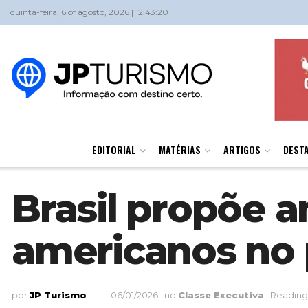
quinta-feira, 6 of agosto, 2026 | 12:43:20
EDITORIAL
MATÉRIAS
ARTIGOS
DEST
Brasil propõe a
americanos no 
por
JP Turismo
06/01/2026
no
Classe Executiva
Reading 