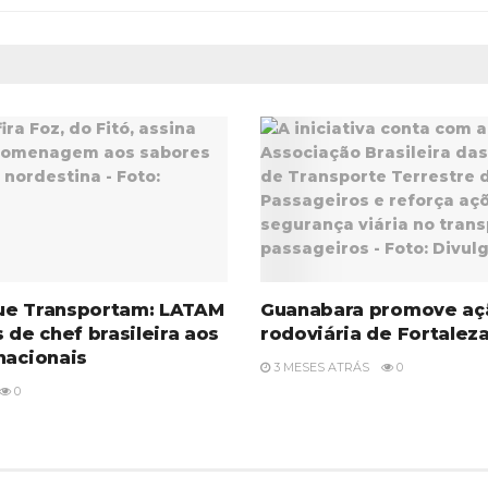
ue Transportam: LATAM
Guanabara promove aç
s de chef brasileira aos
rodoviária de Fortalez
nacionais
3 MESES ATRÁS
0
0