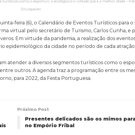
turísticos como o esportivo, o ecológico e o voltado para a melhor idade – Fot
Divulgação
uinta-feira (6), o Calendário de Eventos Turísticos para 
rma virtual pelo secretário de Turismo, Carlos Cunha, e 
iveros. Em virtude da pandemia, a realização dos evento
rio epidemiológico da cidade no período de cada atração
sam atender a diversos segmentos turísticos como o espor
, entre outros. A agenda traz a programação entre os me
orno, para 2022, da Festa Portuguesa.
Próximo Post
Presentes delicados são os mimos par
aís
no Empório Fribal