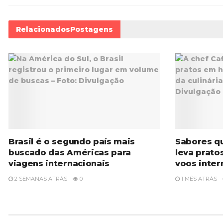
Relacionados
Postagens
Brasil é o segundo país mais
Sabores q
buscado das Américas para
leva prato
viagens internacionais
voos inter
2 SEMANAS ATRÁS
0
1 MÊS ATRÁS