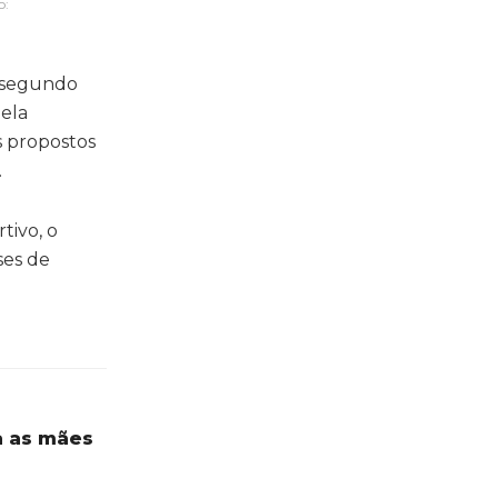
o:
o segundo
pela
s propostos
.
tivo, o
ses de
a as mães