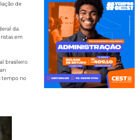
liação de
deral da
ristas em
 brasileiro.
man
is tempo no