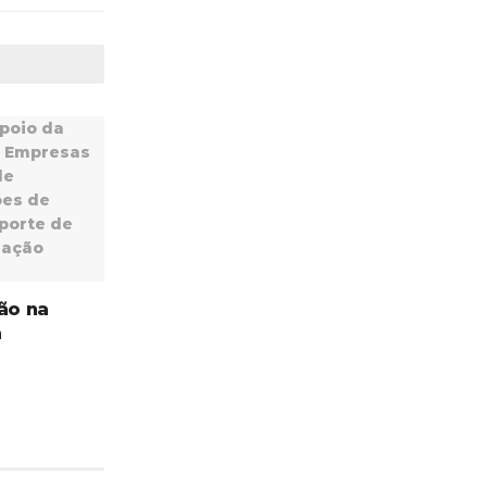
ão na
a