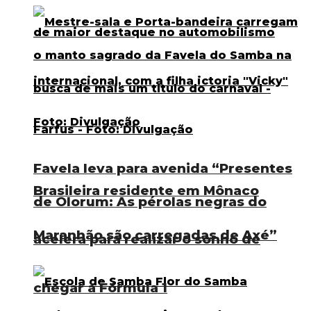
Favela leva para avenida “Presentes
Brasileira residente em Mônaco
de Olorum: As pérolas negras do
Maranhão são carregadas de Axé”
acelera para realizar o sonho de
chegar à Fórmula 1