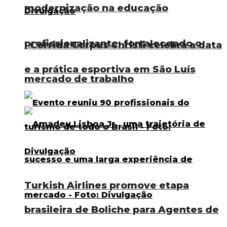
modernização na educação
profissionalizante, fortalecendo o
I Corrida Corpus Christi celebra a data
e a prática esportiva em São Luís
mercado de trabalho
Turkish Airlines promove etapa
brasileira de Boliche para Agentes de