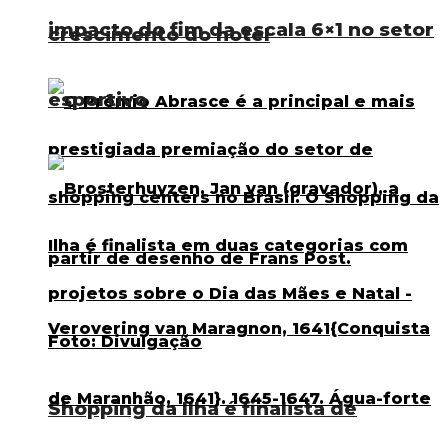
impacto do fim da escala 6×1 no setor
crescimento do hotel
esportivo
Shopping da Ilha é finalista de