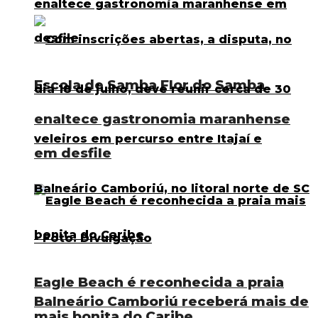
Escola de Samba Flor do Samba
enaltece gastronomia maranhense
em desfile
Eagle Beach é reconhecida a praia
Balneário Camboriú receberá mais de
mais bonita do Caribe