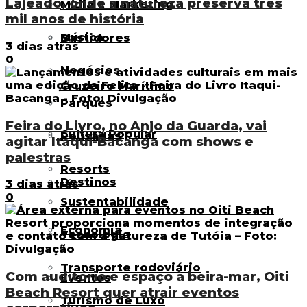
Lajeado, onde a natureza preserva três
Mídia e Marketing
mil anos de história
Música
Bastidores
3 dias atrás
0
Negócios
Cruzeiro Marítimo
Parques
Feira do Livro, no Anjo da Guarda, vai
Cultura Popular
Pousadas
agitar Itaqui-Bacanga com shows e
palestras
Resorts
Destinos
3 dias atrás
0
Sustentabilidade
Economia
Tecnologia
Transporte rodoviário
Com auditório e espaço à beira-mar, Oiti
Eventos
Beach Resort quer atrair eventos
Turismo de Luxo