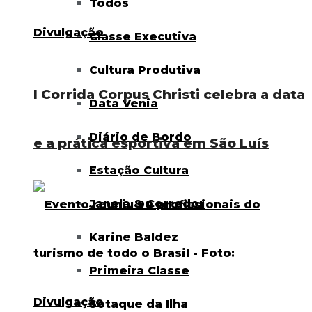
Todos
Classe Executiva
Cultura Produtiva
I Corrida Corpus Christi celebra a data
Data Venia
Diário de Bordo
e a prática esportiva em São Luís
Estação Cultura
Janela & Corredor
Karine Baldez
Primeira Classe
Sotaque da Ilha