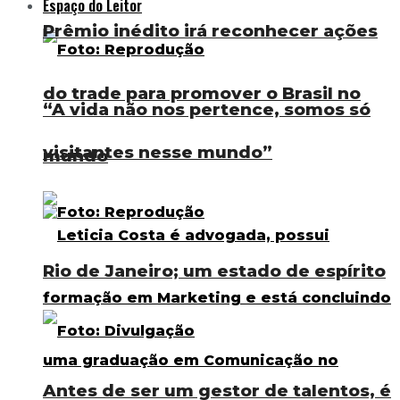
Espaço do Leitor
Prêmio inédito irá reconhecer ações
do trade para promover o Brasil no
“A vida não nos pertence, somos só
visitantes nesse mundo”
mundo
Rio de Janeiro; um estado de espírito
Antes de ser um gestor de talentos, é