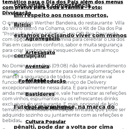
temático para o Dia dos Pais além dos menus
com união e competência
com pratos para toda a família - Foto:
Divulgação
Em respeito aos nossos mortos,
O empresário Werther Bandeira, do restaurante Villa
Matérias
do Vinho Bistrô na Cohama, criou o Kit de Dia dos Pai
“Proteção e Amor Infinitos”; um Gift Box Decorado
estamos precisando viver com menos
Agronegócio
com opções de menus família para celebrar o Dia dos
Pais em casa com conforto, sabor e muita segurança
para criar lembranças inesquecíveis de um almoço
Artesanato
corrupção!
super especial.
No Domingo dos Pais (09.08) não haverá atendimento
Aventura
presencial no restaurante para evitar aglomerações e
manter a segurança de todos. O restaurante vai
Aviação
funcionar somente com o serviço de Delivery
excepcionalmente nessa data. E para incrementar
ainda mais esse presente, vale harmonizar as refeições
Bastidores
com vinhos, espumantes ou os refrescantes drinks
exclusivos do restaurante. E mais, opcional de bolo
Futebol maranhense, na marca do
Cruzeiro Marítimo
temático confeitado em edição limitada, que pode ser
adquirido sozinho ou juntamente com as refeições e
bebidas.
Cultura Popular
pênalti, pode dar a volta por cima