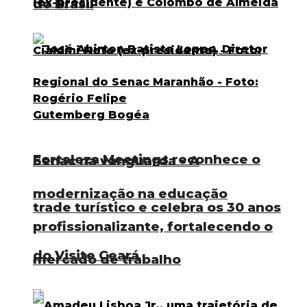
do Brasil
Fortaleza Meetings reconhece o
Senac na vanguarda – A
modernização na educação
trade turístico e celebra os 30 anos
profissionalizante, fortalecendo o
do Visite Ceará
mercado de trabalho