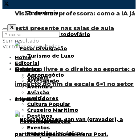
Tecnologia
Visão de uma professora: como a IA já
está presente nas salas de aula
Transporte rodoviário
Sem resultado
Ver todos os resultados
Turismo de Luxo
Home
Editorial
O tempo livre e o direito ao esporte: o
Matérias
Agronegócio
Viagem
Artesanato
impacto do fim da escala 6×1 no setor
Aventura
Aviação
esportivo
Artigos
Bastidores
Cultura Popular
Cruzeiro Marítimo
Destinos
Economia
Eventos
Experiências únicas