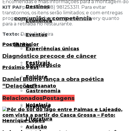
Encomendas e mais informações para a montagem do
Destinos
KIT PAI
pelo fone (98) 981253311. Para evitar
transtornos, os itens serão limitados; e com entregas
com união e competência
programadas por hora, tanto para delivery quanto
Economia
para a retirada no restaurante.
Texto:
Danielle Vieira
Eventos
Matérias
Post Anterior
Experiências únicas
Diagnóstico precoce de câncer
Festivais
Agronegócio
Próximo Post
Folclore
Daniel Blume lança a obra poética
“Delações”
Artesanato
Gastronomia
Relacionados
Postagens
Hotelaria
Aventura
Literatura
Aviação