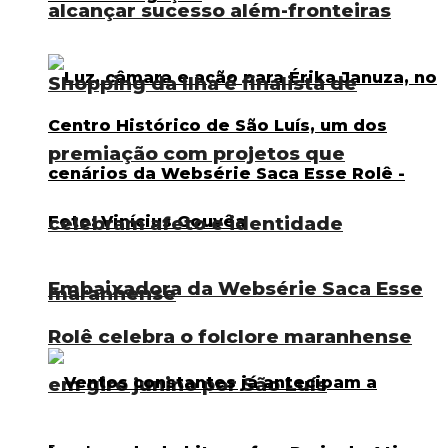
alcançar sucesso além-fronteiras
Shopping da Ilha é finalista de
premiação com projetos que
celebram afeto e identidade
Embaixadora da Websérie Saca Esse
maranhense
Rolê celebra o folclore maranhense
em giro junino por São Luís