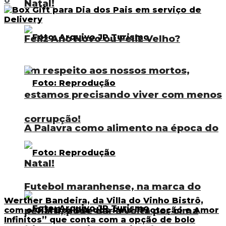
0
Natal!
Feliz Ano Novo ou Feliz Velho?
Em respeito aos nossos mortos,
estamos precisando viver com menos
corrupção!
A Palavra como alimento na época do
Natal!
Futebol maranhense, na marca do
Werther Bandeira, da Villa do Vinho Bistrô,
pênalti, pode dar a volta por cima
com o Gift Box Dia dos Pais “Proteção e Amor
Infinitos” que conta com a opção de bolo