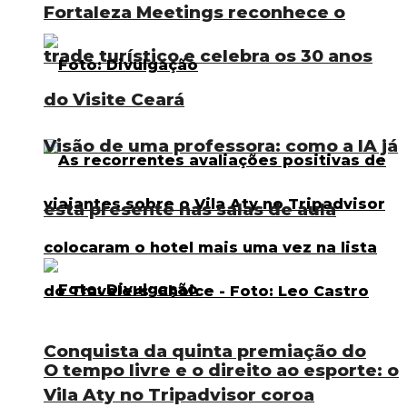
Fortaleza Meetings reconhece o
trade turístico e celebra os 30 anos
do Visite Ceará
Visão de uma professora: como a IA já
está presente nas salas de aula
Conquista da quinta premiação do
O tempo livre e o direito ao esporte: o
Vila Aty no Tripadvisor coroa