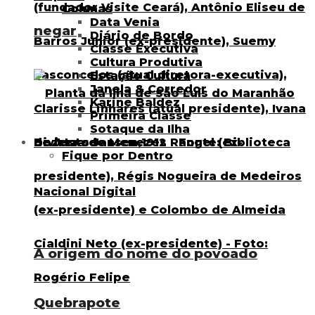
Colunas
Data Venia
negar
Diário de Bordo
Classe Executiva
Cultura Produtiva
Estação Cultura
Janela & Corredor
Karine Baldez
Primeira Classe
Sotaque da Ilha
Divirta-se
Fique por Dentro
A origem do nome do povoado
Quebrapote