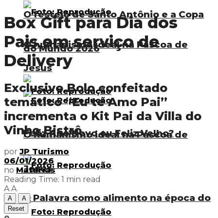
O festejo de Santo Antônio e a Copa
Box Gift para Dia dos
Pais em serviço de
O humanismo ideal na Páscoa de
do Mundo 2026
Delivery
Jesus
Exclusivo Bolo confeitado
temático “Eu te Amo Pai”
incrementa o Kit Pai da Villa do
Vinho Bistrô
Feliz Ano Novo ou Feliz Velho?
O humanismo ideal na Páscoa de
por
JP Turismo
06/01/2026
Jesus
no
Matérias
Reading Time: 1 min read
A
A
A Palavra como alimento na época do
A
A
Reset