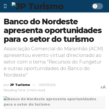
Banco do Nordeste
apresenta oportunidades
para o setor do turismo
Associação Comercial do Maranhão (ACM)
apresentou evento virtual direcionado ao
setor com o tema “Recursos do Fungetur
e outras oportunidades do Banco do
Nordeste”
por
JP Turismo
06/01/2026
A
A
Reading Time: 2 mins read