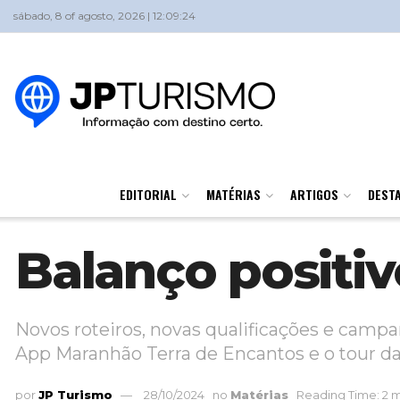
sábado, 8 of agosto, 2026 | 12:09:24
EDITORIAL
MATÉRIAS
ARTIGOS
DEST
Balanço positi
Novos roteiros, novas qualificações e camp
App Maranhão Terra de Encantos e o tour da
por
JP Turismo
28/10/2024
no
Matérias
Reading Time: 2 m