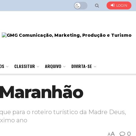
LOGIN
OS
CLASSITUR
ARQUIVO
DIVIRTA-SE
o Maranhão
ue para o roteiro turístico da Madre Deus,
óximo ano
A
0
A