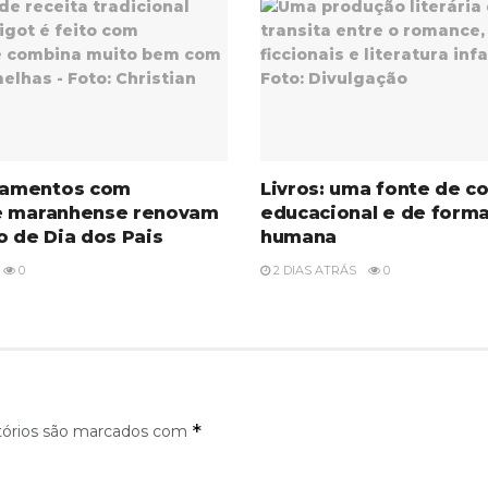
amentos com
Livros: uma fonte de c
e maranhense renovam
educacional e de form
o de Dia dos Pais
humana
0
2 DIAS ATRÁS
0
*
tórios são marcados com