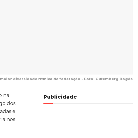
a maior diversidade rítmica da federação - Foto: Gutemberg Bogéa
o na
Publicidade
ngo dos
jadas e
ria nos