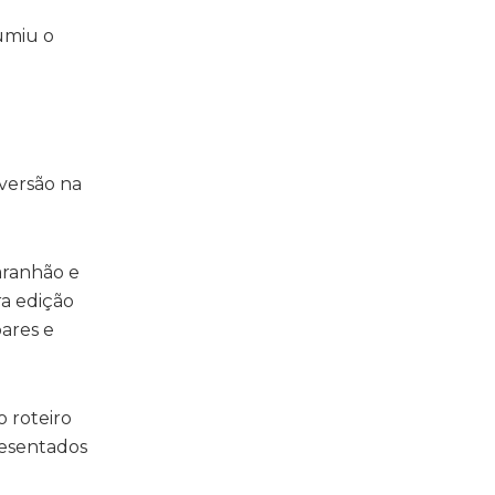
umiu o
iversão na
aranhão e
ra edição
bares e
 roteiro
resentados