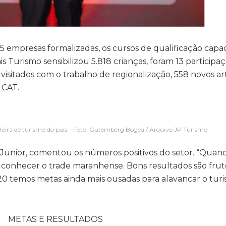
 empresas formalizadas, os cursos de qualificação capa
s Turismo sensibilizou 5.818 crianças, foram 13 particip
s visitados com o trabalho de regionalização, 558 novos a
 CAT.
eira de turismo do país – Foto: Gutemberg Bogéa / Arquivo JP Turismo
 Junior, comentou os números positivos do setor. “Quand
 conhecer o trade maranhense. Bons resultados são frut
20 temos metas ainda mais ousadas para alavancar o tur