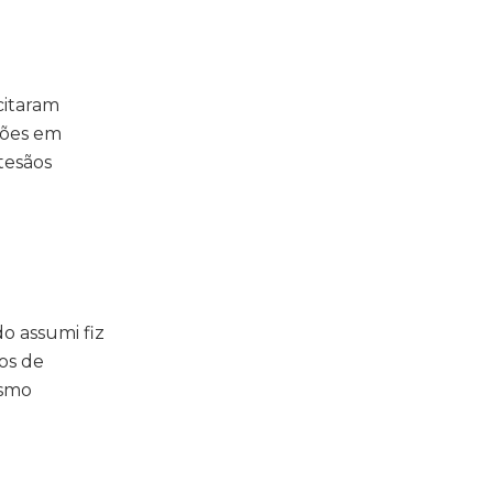
citaram
ações em
rtesãos
o assumi fiz
os de
ismo