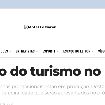
AQUES
ENTREVISTAS
ESPORTE
ESPAÇO DO LEITOR
VÍDE
vo do turismo n
anhas promocionais estão em produção. Destaq
 terceira idade que serão apresentados no pr
ins read