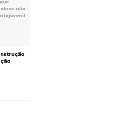
onstrução
ação