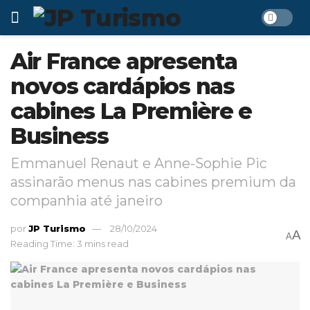
Air France apresenta
novos cardápios nas
cabines La Première e
Business
Emmanuel Renaut e Anne-Sophie Pic
assinarão menus nas cabines premium da
companhia até janeiro
por
JP Turismo
28/10/2024
A
A
Reading Time: 3 mins read