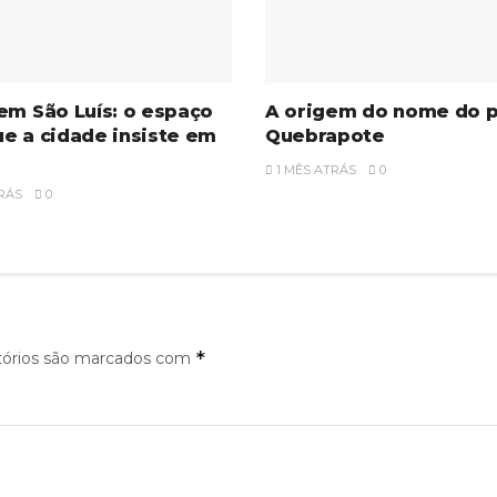
em São Luís: o espaço
A origem do nome do 
e a cidade insiste em
Quebrapote
1 MÊS ATRÁS
0
RÁS
0
*
tórios são marcados com