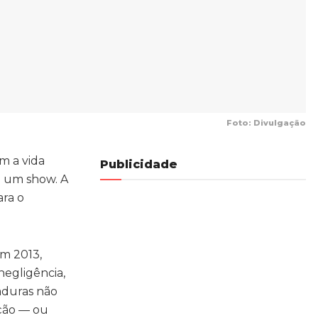
Foto: Divulgação
m a vida
Publicidade
 um show. A
ara o
em 2013,
negligência,
aduras não
nção — ou