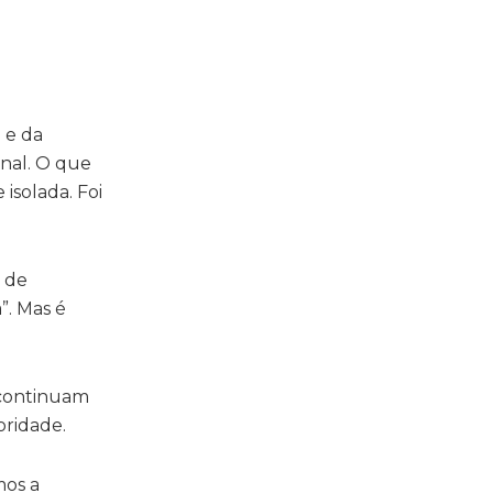
m e da
onal. O que
isolada. Foi
a de
”. Mas é
 continuam
oridade.
mos a