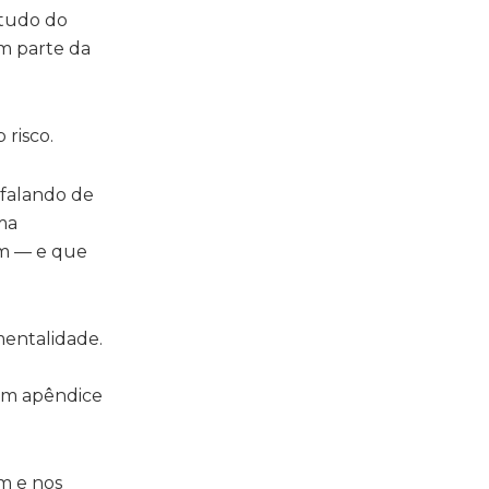
studo do
em parte da
 risco.
 falando de
ma
em — e que
entalidade.
 um apêndice
m e nos