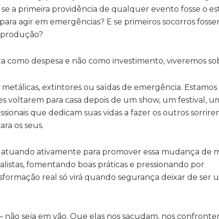
se a primeira providência de qualquer evento fosse o e
o, para agir em emergências? E se primeiros socorros foss
a produção?
sta como despesa e não como investimento, viveremos sob
metálicas, extintores ou saídas de emergência. Estamos
es voltarem para casa depois de um show, um festival, u
ssionais que dedicam suas vidas a fazer os outros sorrir
ra os seus.
ão atuando ativamente para promover essa mudança de m
listas, fomentando boas práticas e pressionando por
nsformação real só virá quando segurança deixar de ser
 — não seja em vão. Que elas nos sacudam, nos confronte