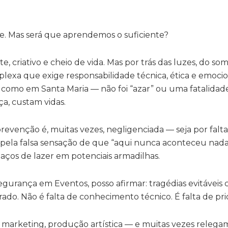
de. Mas
será
que aprendemos o suficiente?
, criativo e cheio de vida. Mas por trás das luzes, do so
lexa que exige responsabilidade técnica, ética e emoci
omo em Santa Maria — não foi “azar” ou uma fatalidade 
ça, custam vidas.
venção é, muitas vezes, negligenciada — seja por falt
 pela falsa sensação de que “aqui nunca aconteceu nada
aços de lazer em potenciais armadilhas.
egurança em Eventos, posso afirmar: tragédias evitáveis
do. Não é falta de conhecimento técnico. É falta de pri
, marketing, produção artística — e muitas vezes relega