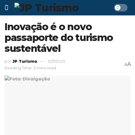
Inovação é o novo
passaporte do turismo
sustentável
por
JP Turismo
12/11/2025
A
A
Reading Time: 3 mins read