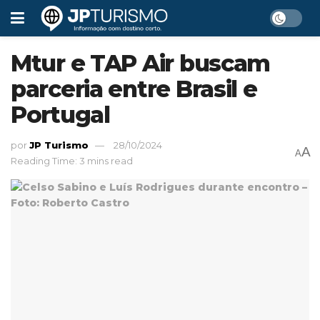
Mtur e TAP Air buscam
parceria entre Brasil e
Portugal
por
JP Turismo
28/10/2024
A
A
Reading Time: 3 mins read