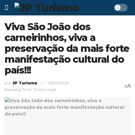
Viva São João dos
carneirinhos, viva a
preservação da mais forte
manifestação cultural do
país!!!
por
JP Turismo
06/01/2026
A
A
Reading Time: 3 mins read