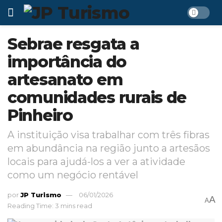
Sebrae resgata a
importância do
artesanato em
comunidades rurais de
Pinheiro
A instituição visa trabalhar com três fibras
em abundância na região junto a artesãos
locais para ajudá-los a ver a atividade
como um negócio rentável
por
JP Turismo
06/01/2026
A
A
Reading Time: 3 mins read