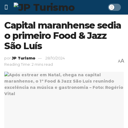
Capital maranhense sedia
o primeiro Food & Jazz
São Luís
por
JP Turismo
28/10/2024
A
A
Reading Time: 2 mins read