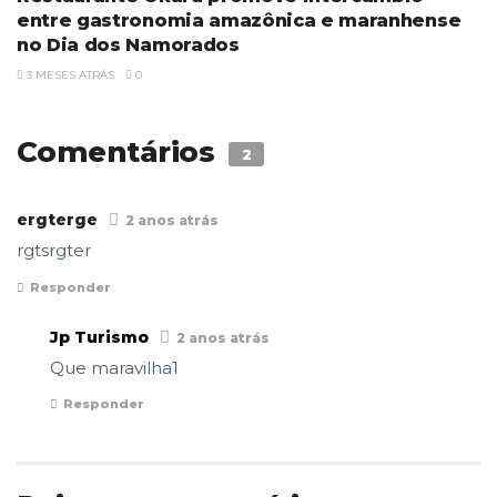
entre gastronomia amazônica e maranhense
no Dia dos Namorados
3 MESES ATRÁS
0
Comentários
2
ergterge
2 anos atrás
rgtsrgter
Responder
Jp Turismo
2 anos atrás
Que maravilha1
Responder