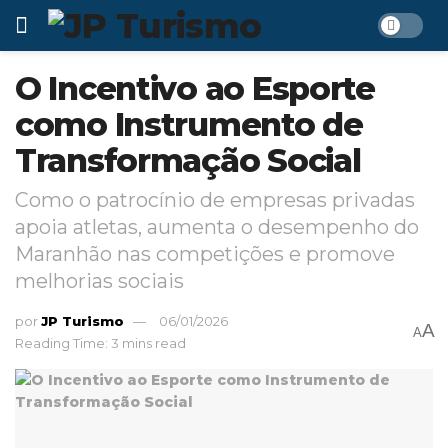
O Incentivo ao Esporte
como Instrumento de
Transformação Social
Como o patrocínio de empresas privadas
apoia atletas, aumenta o desempenho do
Maranhão nas competições e promove
melhorias sociais
por
JP Turismo
06/01/2026
A
A
Reading Time: 3 mins read