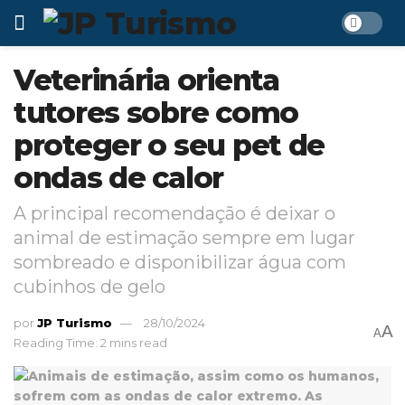
Veterinária orienta
tutores sobre como
proteger o seu pet de
ondas de calor
A principal recomendação é deixar o
animal de estimação sempre em lugar
sombreado e disponibilizar água com
cubinhos de gelo
por
JP Turismo
28/10/2024
A
A
Reading Time: 2 mins read