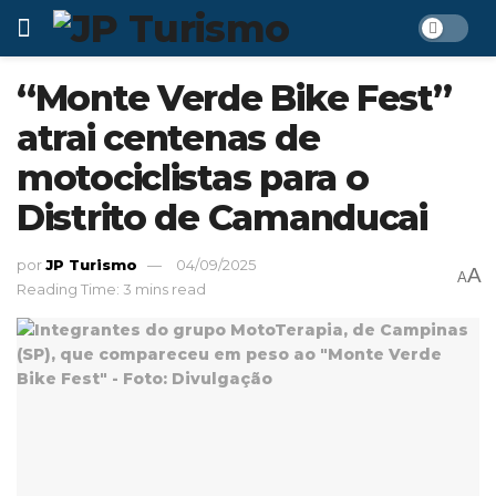
“Monte Verde Bike Fest”
atrai centenas de
motociclistas para o
Distrito de Camanducai
por
JP Turismo
04/09/2025
A
A
Reading Time: 3 mins read