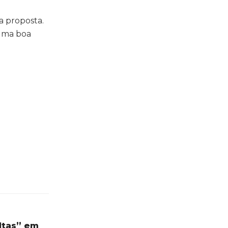
a proposta.
 uma boa
ltas” em