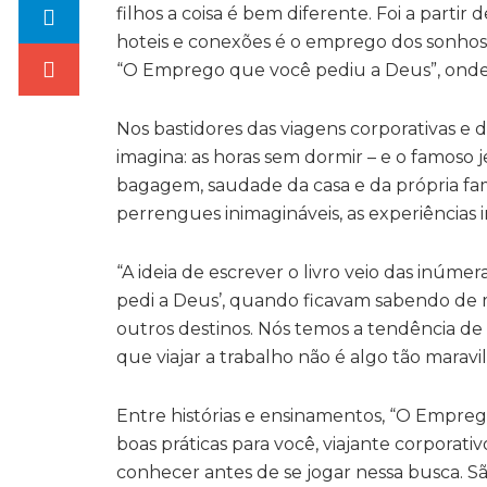
filhos a coisa é bem diferente. Foi a parti
hoteis e conexões é o emprego dos sonhos,
“O Emprego que você pediu a Deus”, onde
Nos bastidores das viagens corporativas e 
imagina: as horas sem dormir – e o famoso 
bagagem, saudade da casa e da própria famí
perrengues inimagináveis, as experiências 
“A ideia de escrever o livro veio das inúm
pedi a Deus’, quando ficavam sabendo de m
outros destinos. Nós temos a tendência de 
que viajar a trabalho não é algo tão maravil
Entre histórias e ensinamentos, “O Empr
boas práticas para você, viajante corporat
conhecer antes de se jogar nessa busca. S