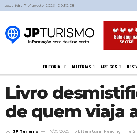
sexta-feira, 7 of agosto, 2026 | 00:50:08
EDITORIAL
MATÉRIAS
ARTIGOS
DEST
Livro desmistif
de quem viaja a
por
JP Turismo
17/09/2025
no
Literatura
Reading Time: 2