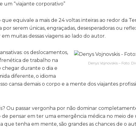
de um “viajante corporativo”
 que equivale a mais de 24 voltas inteiras ao redor da Te
ja por serem únicas, engraçadas, desesperadoras ou reflex
r em muitas dessas viagens ao lado do autor.
ansativas: os deslocamentos,
 frenética de trabalho na
Denys Vojnovskis – Foto: D
e chegar durante o dia e
ida diferente, o idioma
sso cansa demais o corpo e a mente dos viajantes profissio
aís? Ou passar vergonha por não dominar completament
só de pensar em ter uma emergência médica no meio de
ada que tenha em mente, são grandes as chances de o auto