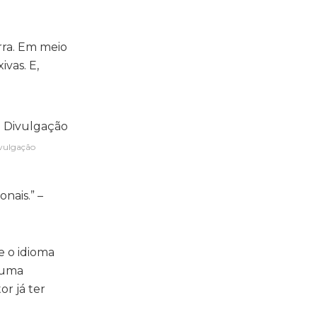
rra. Em meio
ivas. E,
ivulgação
nais.” –
e o idioma
 uma
r já ter