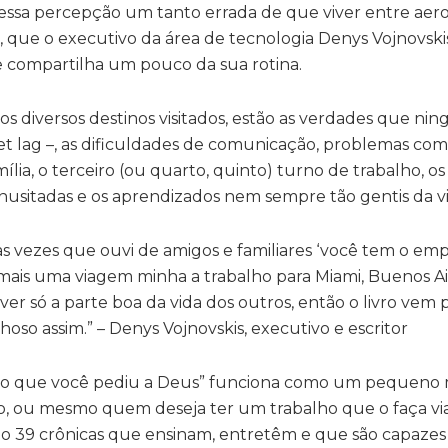
r dessa percepção um tanto errada de que viver entre aer
 que o executivo da área de tecnologia Denys Vojnovski
 compartilha um pouco da sua rotina.
dos diversos destinos visitados, estão as verdades que n
jet lag –, as dificuldades de comunicação, problemas com
lia, o terceiro (ou quarto, quinto) turno de trabalho, os
inusitadas e os aprendizados nem sempre tão gentis da vi
eras vezes que ouvi de amigos e familiares ‘você tem o e
ais uma viagem minha a trabalho para Miami, Buenos Air
ver só a parte boa da vida dos outros, então o livro vem 
hoso assim.” – Denys Vojnovskis, executivo e escritor
ego que você pediu a Deus” funciona como um pequeno
ivo, ou mesmo quem deseja ter um trabalho que o faça viaj
ão 39 crônicas que ensinam, entretêm e que são capazes