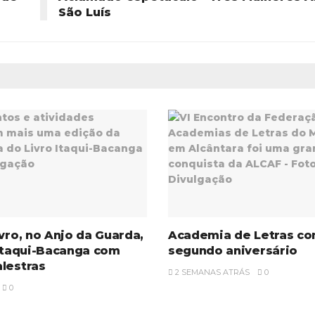
São Luís
ivro, no Anjo da Guarda,
Academia de Letras c
 Itaqui-Bacanga com
segundo aniversário
lestras
2 SEMANAS ATRÁS
0
0