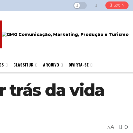
LOGIN
OS
CLASSITUR
ARQUIVO
DIVIRTA-SE
 trás da vida
A
0
A