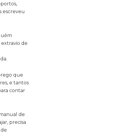
oportos,
s escreveu
inguém
 extravio de
da.
mprego que
es, e tantos
para contar
 manual de
ar, precisa
 de