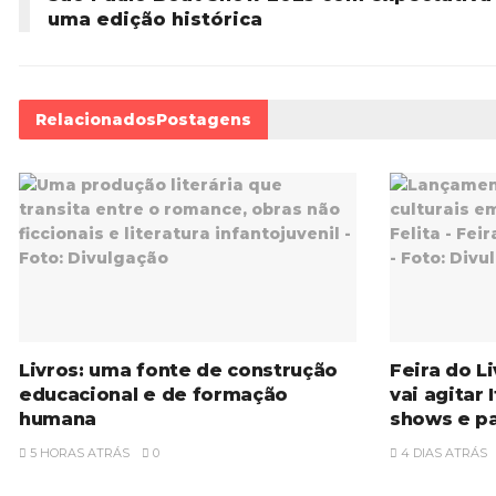
uma edição histórica
Relacionados
Postagens
Livros: uma fonte de construção
Feira do L
educacional e de formação
vai agitar
humana
shows e pa
5 HORAS ATRÁS
0
4 DIAS ATRÁS