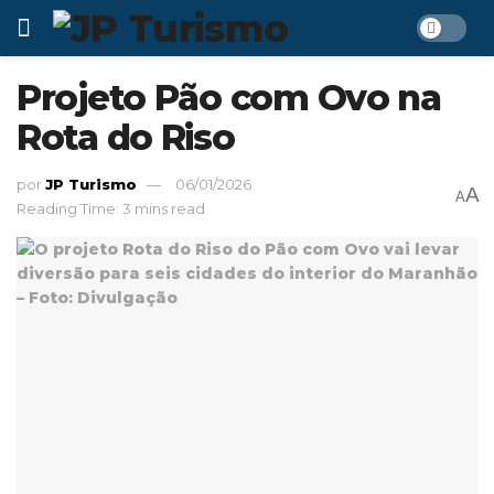
Projeto Pão com Ovo na
Rota do Riso
por
JP Turismo
06/01/2026
A
A
Reading Time: 3 mins read