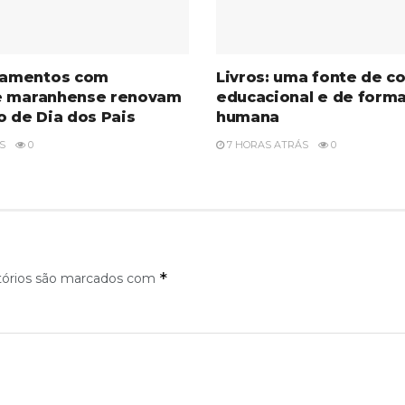
amentos com
Livros: uma fonte de c
e maranhense renovam
educacional e de form
o de Dia dos Pais
humana
S
0
7 HORAS ATRÁS
0
*
tórios são marcados com