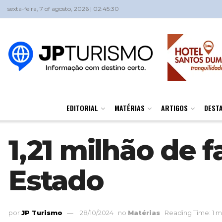
sexta-feira, 7 of agosto, 2026 | 02:45:30
EDITORIAL
MATÉRIAS
ARTIGOS
DEST
1,21 milhão de
Estado
por
JP Turismo
28/10/2024
no
Matérias
Reading Time: 1 m