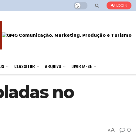
LOGIN
OS
CLASSITUR
ARQUIVO
DIVIRTA-SE
pladas no
A
0
A