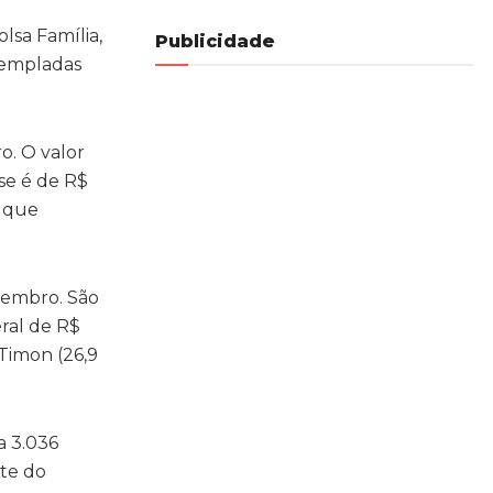
lsa Família,
Publicidade
templadas
o. O valor
se é de R$
s que
zembro. São
ral de R$
 Timon (26,9
a 3.036
nte do