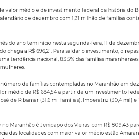
e valor médio e de investimento federal da história do Bo
alendário de dezembro com 1,21 milhão de famílias con
 do ano tem início nesta segunda-feira, 11 de dezembr
o chega a R$ 696,21. Para saldar o investimento, o repas
uma tendência nacional, 83,5% das famílias maranhense
 mulheres.
ior número de famílias contempladas no Maranhão em de
alor médio de R$ 684,54 a partir de um investimento fede
é de Ribamar (31,6 mil famílias), Imperatriz (30,4 mil) e
 no Maranhão é Jenipapo dos Vieiras, com R$ 809,43 par
ncia das localidades com maior valor médio estão Amara