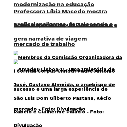
modernização na educação
Professora Líbia Macedo mostra
profissionalizante, fortalecendo o
como esporte impulsiona turismo e
gera narrativa de viagem
mercado de trabalho