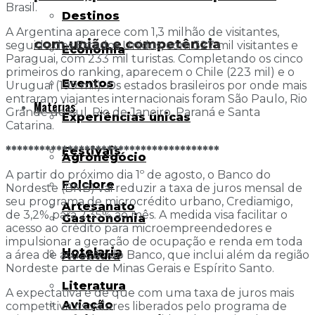
Brasil.
Destinos
A Argentina aparece com 1,3 milhão de visitantes,
com união e competência
seguido dos Estados Unidos, com 327 mil visitantes e
Economia
Paraguai, com 233 mil turistas. Completando os cinco
primeiros do ranking, aparecem o Chile (223 mil) e o
Eventos
Uruguai (199 mil). Os estados brasileiros por onde mais
entraram viajantes internacionais foram São Paulo, Rio
Matérias
Grande do Sul, Rio de Janeiro, Paraná e Santa
Experiências únicas
Catarina.
**************************************
Festivais
Agronegócio
A partir do próximo dia 1º de agosto, o Banco do
Folclore
Nordeste (BNB) vai reduzir a taxa de juros mensal de
seu programa de microcrédito urbano, Crediamigo,
Artesanato
de 3,2% para 2,35% ao mês. A medida visa facilitar o
Gastronomia
acesso ao crédito para microempreendedores e
impulsionar a geração de ocupação e renda em toda
Hotelaria
a área de atuação do Banco, que inclui além da região
Aventura
Nordeste parte de Minas Gerais e Espírito Santo.
Literatura
A expectativa é de que com uma taxa de juros mais
Aviação
competitiva os valores liberados pelo programa de