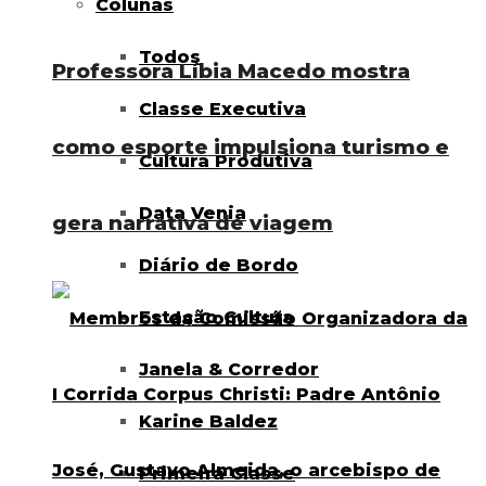
Colunas
Todos
Professora Líbia Macedo mostra
Classe Executiva
como esporte impulsiona turismo e
Cultura Produtiva
Data Venia
gera narrativa de viagem
Diário de Bordo
Estação Cultura
Janela & Corredor
Karine Baldez
Primeira Classe