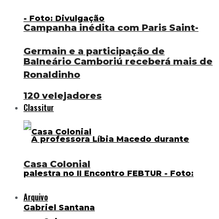
Campanha inédita com Paris Saint-
Germain e a participação de
Balneário Camboriú receberá mais de
Ronaldinho
120 velejadores
Classitur
Casa Colonial
Arquivo