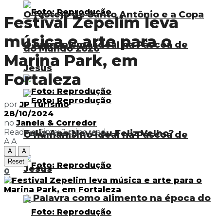
O festejo de Santo Antônio e a Copa
Festival Zepelim leva
música e arte para o
O humanismo ideal na Páscoa de
do Mundo 2026
Marina Park, em
Jesus
Fortaleza
por
JP Turismo
28/10/2024
no
Janela & Corredor
Feliz Ano Novo ou Feliz Velho?
Reading Time: 2 mins read
O humanismo ideal na Páscoa de
A
A
A
A
Reset
Jesus
0
A Palavra como alimento na época do