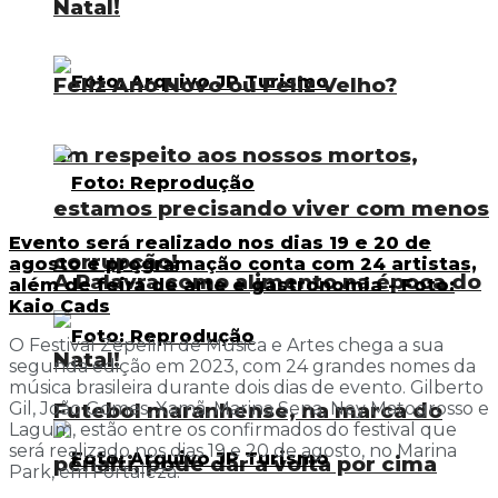
Natal!
Feliz Ano Novo ou Feliz Velho?
Em respeito aos nossos mortos,
estamos precisando viver com menos
Evento será realizado nos dias 19 e 20 de
corrupção!
agosto e programação conta com 24 artistas,
A Palavra como alimento na época do
além de feira de arte e gastronomia - Foto:
Kaio Cads
O Festival Zepelim de Música e Artes chega a sua
Natal!
segunda edição em 2023, com 24 grandes nomes da
música brasileira durante dois dias de evento. Gilberto
Futebol maranhense, na marca do
Gil, João Gomes, Xamã, Marina Sena, Ney Matogrosso e
Lagum, estão entre os confirmados do festival que
será realizado nos dias 19 e 20 de agosto, no Marina
pênalti, pode dar a volta por cima
Park, em Fortaleza.