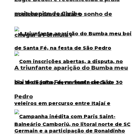
mais bonita do Caribe
acelera para realizar o sonho de
chegar à Fórmula 1
A triunfante aparição do Bumba meu
boi de Santa Fé, na festa de São
Pedro