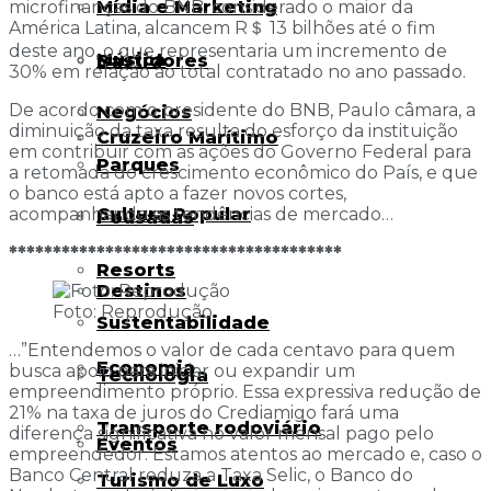
Mídia e Marketing
microfinanças do BNB, considerado o maior da
América Latina, alcancem R＄ 13 bilhões até o fim
deste ano, o que representaria um incremento de
Música
Bastidores
30% em relação ao total contratado no ano passado.
De acordo com o presidente do BNB, Paulo câmara, a
Negócios
diminuição da taxa resulta do esforço da instituição
Cruzeiro Marítimo
em contribuir com as ações do Governo Federal para
Parques
a retomada do crescimento econômico do País, e que
o banco está apto a fazer novos cortes,
Cultura Popular
acompanhando as tendências de mercado…
Pousadas
**************************************
Resorts
Destinos
Foto: Reprodução
Sustentabilidade
…”Entendemos o valor de cada centavo para quem
Economia
busca apoio para iniciar ou expandir um
Tecnologia
empreendimento próprio. Essa expressiva redução de
21% na taxa de juros do Crediamigo fará uma
Transporte rodoviário
diferença significativa no valor mensal pago pelo
Eventos
empreendedor. Estamos atentos ao mercado e, caso o
Banco Central reduza a Taxa Selic, o Banco do
Turismo de Luxo