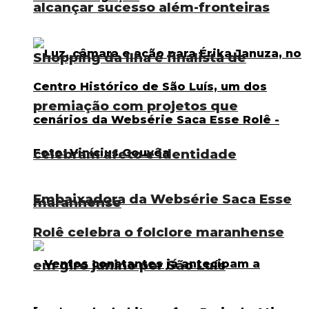
alcançar sucesso além-fronteiras
Shopping da Ilha é finalista de
premiação com projetos que
celebram afeto e identidade
Embaixadora da Websérie Saca Esse
maranhense
Rolê celebra o folclore maranhense
em giro junino por São Luís