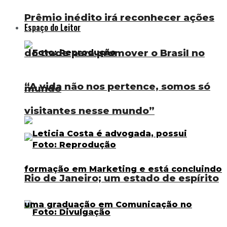
Prêmio inédito irá reconhecer ações
Espaço do Leitor
do trade para promover o Brasil no
“A vida não nos pertence, somos só
mundo
visitantes nesse mundo”
Rio de Janeiro; um estado de espírito