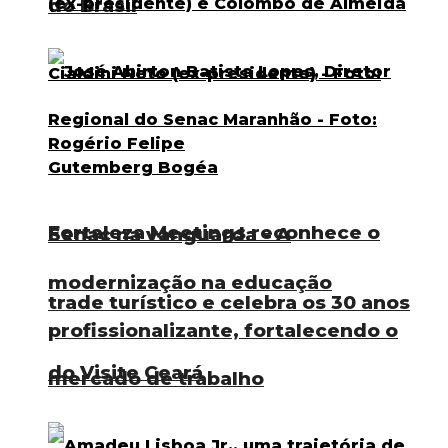
do Brasil
Fortaleza Meetings reconhece o
Senac na vanguarda – A
modernização na educação
trade turístico e celebra os 30 anos
profissionalizante, fortalecendo o
do Visite Ceará
mercado de trabalho