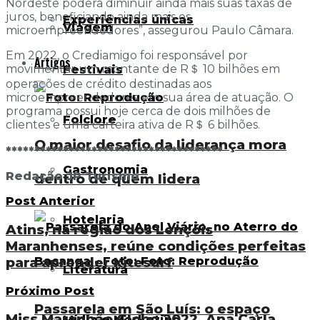
Nordeste poderá diminuir ainda mais suas taxas de
juros, beneficiando ainda mais os
Experiências únicas
Viagem
microempreendedores”, assegurou Paulo Câmara.
Em 2022, o Crediamigo foi responsável por
Artigos
movimentar um montante de R＄ 10 bilhões em
Festivais
operações de crédito destinadas aos
microempreendedores em sua área de atuação. O
programa possui hoje cerca de dois milhões de
Folclore
clientes e uma carteira ativa de R＄ 6 bilhões.
O maior desafio da liderança mora
**************************************
Gastronomia
Redação JP Turismo
dentro de quem lidera
Post Anterior
Hotelaria
Atins, na região dos Lençóis
Maranhenses, reúne condições perfeitas
para aprender kitesurf
Literatura
Próximo Post
Passarela em São Luís: o espaço
Miss Maranhão Globo 2022, Ana Carla
Mídia e Marketing