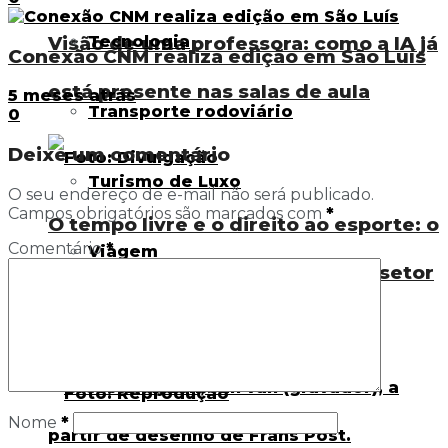
Tecnologia
Visão de uma professora: como a IA já
Conexão CNM realiza edição em São Luís
está presente nas salas de aula
5 meses atrás
Transporte rodoviário
0
Deixe um comentário
Turismo de Luxo
O seu endereço de e-mail não será publicado.
Campos obrigatórios são marcados com
*
O tempo livre e o direito ao esporte: o
Comentário
*
Viagem
impacto do fim da escala 6×1 no setor
esportivo
Artigos
Nome
*