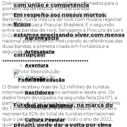
Dois grandes encontros já estão confirmados para o
com união e competência
primeiro dia de festival. Um das bandas
pernambucanas, Nação Zumbi & Academia da
Em respeito aos nossos mortos,
Berlinda, numa mistura de rock com música regional
Matérias
brasileira e Música Popular Brasileira. E o segundo
entre as bandas de rock, Selvagens à Procura de Lei e
estamos precisando viver com menos
O Grilo, que prometem trazer o melhor do rock
Agronegócio
nacional para o evento, misturando as referências das
duas bandas, a primeira criada em Fortaleza e a
Artesanato
segunda em São Paulo.
corrupção!
**************************************
Aventura
Foto: Reprodução
Aviação
O Brasil recebeu mais de 3,2 milhões de turistas
internacionais no primeiro semestre deste ano. Os
Bastidores
dados foram divulgados na segunda-feira (24.07), a
partir de um levantamento realizado pelo Ministério
Futebol maranhense, na marca do
Cruzeiro Marítimo
do Turismo, Embratur e Polícia Federal. O número
representa 92% do total de turistas internacionais
que o país recebeu durante todo o ano de 2022,
Cultura Popular
pênalti, pode dar a volta por cima
quando 3,6 milhões de estrangeiros entraram no