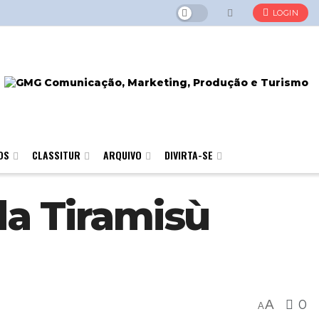
LOGIN
OS
CLASSITUR
ARQUIVO
DIVIRTA-SE
da Tiramisù
A
0
A