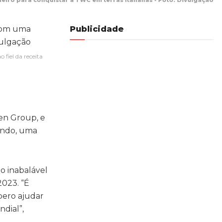
iro para conquistar a TWC em terras italianas - Foto: Divulgação
Publicidade
fiel da receita
en Group, e
undo, uma
ão inabalável
2023. “É
pero ajudar
ndial”,