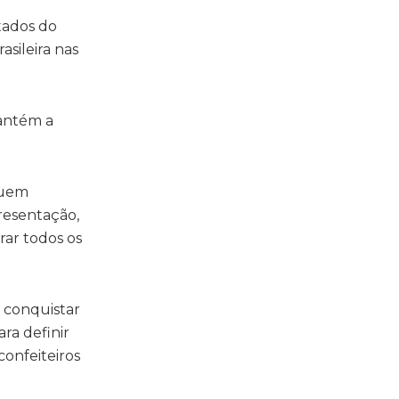
tados do
asileira nas
mantém a
suem
presentação,
rar todos os
 conquistar
ara definir
onfeiteiros