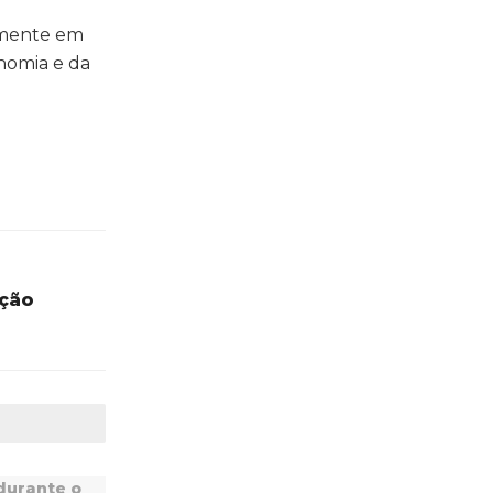
almente em
onomia e da
oção