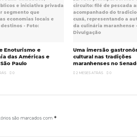
e Enoturismo e
Uma imersão gastronô
ia das Américas e
cultural nas tradições
 São Paulo
maranhenses no Senad
RÁS
0
2 MESES ATRÁS
0
*
tórios são marcados com