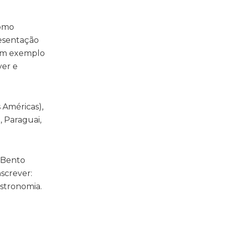
como
resentação
é um exemplo
ver e
 Américas),
, Paraguai,
m Bento
nscrever:
astronomia.