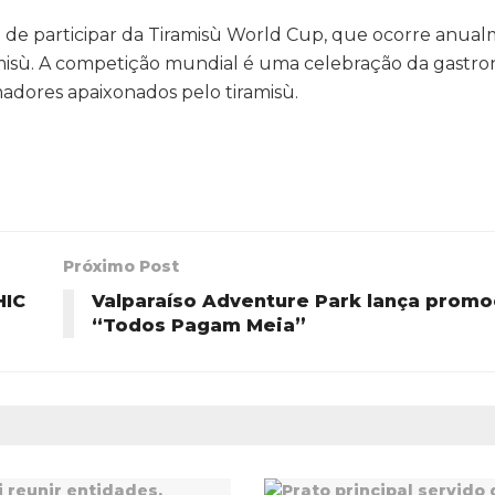
e de participar da Tiramisù World Cup, que ocorre anu
iramisù. A competição mundial é uma celebração da gastr
amadores apaixonados pelo tiramisù.
Próximo Post
HIC
Valparaíso Adventure Park lança prom
“Todos Pagam Meia”