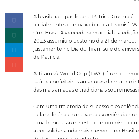
A 
A brasileira e paulistana
Patricia Guerra é
oficialmente a embaixadora da Tiramisù W
Cup Brasil. A vencedora mundial da edição
2023 assumiu o posto no dia 21 de março,
justamente no Dia do Tiramisù e do anivers
de Patricia.
A Tiramisù World Cup (TWC) é uma competi
reúne confeiteiros amadores do mundo int
das mais amadas e tradicionais sobremesas i
Com uma trajetória de sucesso e excelência
pela culinária e uma vasta experiência, co
uma honra assumir este compromisso com a
a consolidar ainda mais o evento no Brasil e
destaca a nova presidente.