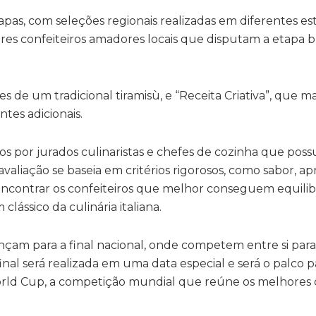
as, com seleções regionais realizadas em diferentes es
res confeiteiros amadores locais que disputam a etapa br
tes de um tradicional tiramisù, e “Receita Criativa”, que 
ntes adicionais.
dos por jurados culinaristas e chefes de cozinha que pos
valiação se baseia em critérios rigorosos, como sabor, a
encontrar os confeiteiros que melhor conseguem equilib
ássico da culinária italiana.
çam para a final nacional, onde competem entre si para
final será realizada em uma data especial e será o palco p
orld Cup, a competição mundial que reúne os melhores c