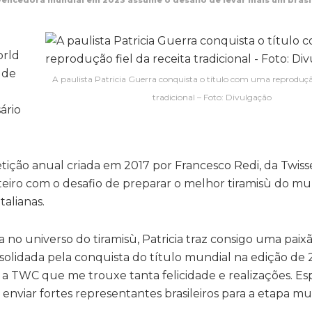
vencedora mundial em 2023 assume o desafio de levar mais um brasile
orld
 de
A paulista Patricia Guerra conquista o título com uma reprodução 
tradicional – Foto: Divulgação
ário
ção anual criada em 2017 por Francesco Redi, da Twiss
eiro com o desafio de preparar o melhor tiramisù do m
talianas.
 no universo do tiramisù, Patricia traz consigo uma paix
nsolidada pela conquista do título mundial na edição de 
 TWC que me trouxe tanta felicidade e realizações. Es
 enviar fortes representantes brasileiros para a etapa mu