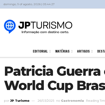
domingo, 9 of agosto, 2026 | 05:44:27
EDITORIAL
MATÉRIAS
ARTIGOS
DEST
Patricia Guerra
World Cup Bras
por
JP Turismo
26/03/2025
no
Gastronomia
Reading Tim