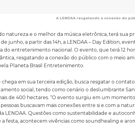
A LENDAA resgatando a conexão do públ
o natureza e o melhor da música eletrônica, terá sua pr
 de junho, a partir das 14h, a LENDAA – Day Edition, eve
 do entretenimento nacional. O evento, que terá 12 hor
lântica, resgatando a conexão do público com o meio a
ela Planeta Brasil Entretenimento.
chega em sua terceira edição, busca resgatar o contato
olamento social, tendo como cenário o deslumbrante San
mais de 400 hectares. “O evento surgiu em um moment
 pessoas buscavam mais conexões entre si e com a natur
or da LENDAA. Questões como sustentabilidade e autoco
a festa, acontecem vivências como soundhealing e arom