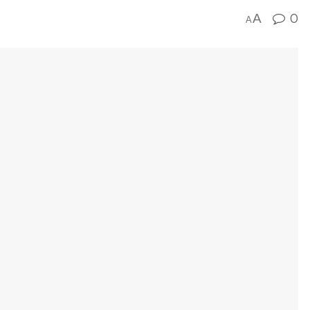
A
0
A