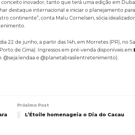
conceito inovador, tanto que terá uma edição em Dubai,
ar destaque internacional e iniciar o planejamento para
utro continente”, conta Malu Cornelsen, sócia idealizado
tenimento.
dia 22 de junho, a partir das 14h, em Morretes (PR), no S
 Porto de Cima). Ingressos em pré-venda disponíveis em
am: @seja.lendaa e @planetabrasilentretenimento).
Próximo Post
ara
L’Étoile homenageia o Dia do Cacau