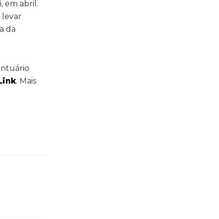
 em abril.
 levar
ra da
antuário
Link
. Mais