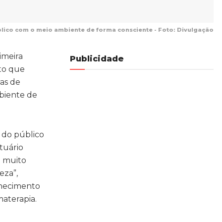
ico com o meio ambiente de forma consciente - Foto: Divulgação
imeira
Publicidade
nto que
as de
mbiente de
 do público
tuário
o muito
eza”,
nhecimento
aterapia.